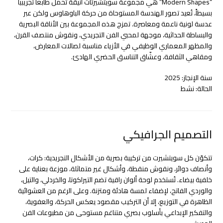
“Modern Shapes” هي مجموعة سويتشيرتات أنيقة تحمل طابعاً تجريبياً
بسيطاً، تُعيد تصور الهندسة المستوحاة من حركة الباوهاوس ولكن عبر
عدسة لونية ناعمة ومعاصرة. تمزج هذه المجموعة بين الأناقة البصرية
والبساطة الحداثية، موجهة لمحبي الفن التجريدي، ونقوش منتصف القرن،
والمظهر المعماري الوظيفي في الأزياء مناسبة لصالات المعارض،
ومقاهي الثقافة، وعشّاق التناسق الحضري الهادئ.
سنة الإنجاز: 2025
الحالة: نشط
التصميم الجرافيكي
تتكوّن كل سويتشيرت من تركيبة بصرية من الأشكال التجريدية: كرات،
وأنصاف دوائر، ونقوش منقطة، وأشكال غير متماثلة، موزعة بعناية على
خلفية بيضاء. تُستخدم لوحة ألوان راقية تضم التيراكوتا، والخردلي، والتيل،
والوردي الفاتح، لإضفاء لمسة هادئة ومتزنة. وعلى الرغم من العشوائية
الظاهرة في التوزيع، إلا أن التركيب مقصود يعكس الحركة، والعفوية،
والتفكير الإبداعي بأسلوب بصري متناغم مستوحى من مطبوعات الفن