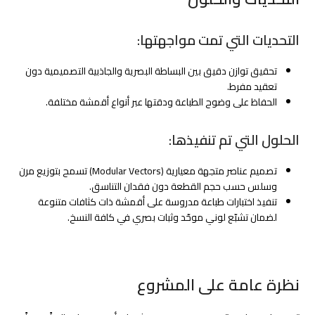
التحديات التي تمت مواجهتها:
تحقيق توازن دقيق بين البساطة البصرية والجاذبية التصميمية دون
تعقيد مفرط.
الحفاظ على وضوح الطباعة ودقتها عبر أنواع أقمشة مختلفة.
الحلول التي تم تنفيذها:
تصميم عناصر متجهة معيارية (Modular Vectors) تسمح بتوزيع مرن
وسلس حسب حجم القطعة دون فقدان التناسق.
تنفيذ اختبارات طباعة مدروسة على أقمشة ذات كثافات متنوعة
لضمان تشبّع لوني موحّد وثبات بصري في كافة النسخ.
نظرة عامة على المشروع