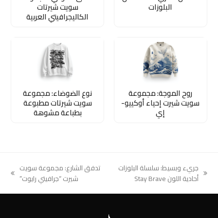
البلوزات
سويت شيرتات
الكاليجرافيتي العربية
روح الموجة: مجموعة
نوع الضوضاء: مجموعة
سويت شيرت إحياء أوكييو-
سويت شيرتات مطبوعة
إي
بطباعة مشوهة
جريء وبسيط: سلسلة البلوزات
تدفق الشارع: مجموعة سويت
next
previous
أحادية اللون Stay Brave
شيرت “جرافيتي رايوت”
post:
post: