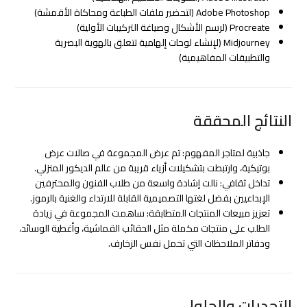
Adobe Photoshop (لتحضير ملفات الطباعة ومحاكاة الأقمشة)
Procreate (لرسم الأشكال وصياغة التركيبات الأولية)
Midjourney (لإنشاء لوحات إلهامية تتعلق بالهوية البصرية
والتطبيقات المفاهيمية)
النتائج المحققة
جاذبية لمتاجر المفهوم: تم عرض المجموعة في صالات عرض
بوتيكية، وارتبطت بتشكيلات أزياء قريبة من عالم الديكور المنزلي.
تداخل ثقافي: نالت إشادة واسعة من طلاب الفنون والمحترفين
الإبداعيين بفضل لغتها التصميمية القابلة للارتداء والغنية بالرموز.
تعزيز مبيعات المنتجات المتطابقة: ساهمت المجموعة في زيادة
الطلب على منتجات مكملة مثل الحقائب القماشية، وأغطية الوسائد،
ودفاتر الملاحظات التي تحمل نفس الزخارف.
التحديات والحلول