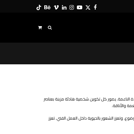
Tiktok
Behance
Vimeo
LinkedIn
Instagram
YouTube
Twitter
Facebook
حايدة الناعمة. يصور كل تكوين شخصية هادئة مزينة بعناصر
مة والأناقة.
وضوع، وتعزز الشعور بالحيوية داخل العمل الفني. تعزز