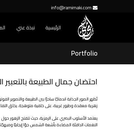
info@ramimaki.com
الرئيسية
نبذة عني
ال
Portfolio
احتضان جمال الطبيعة بالتعبير ا
تُظهر الصور الجذابة اندماجًا ساحرًا بين الطبيعة والتصوير ال
زهرية معقدة وطيور غريبة، على خلفية متوهجة. يخلق التفاعل ب
يعتمد الأسلوب البصري على الرمزية، حيث تتفتح الزهور حول الم
النغمات الدافئة المضاءة بأشعة الشمس جوًا إيجابيًا ومبهجًا