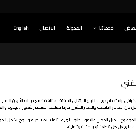
معرض
خدماتنا
المدونة
الاتصال
English
لفني
فوتوغرافي، باستخدام درجات اللون البرتقالي الدافئة المتناقضة مع درجات الألوان الم
ين العناصر الطبيعية والتعبير البشري سردًا متناغمًا، يستحضر شعورًا بالهدوء والنع
وضوع، لتمثل الجمال والنمو. الطيور، التي غالبًا ما ترتبط بالحرية والروح، تكمل الم
، مما يجعل كل قطعة تبدو جذابة وتأملية.