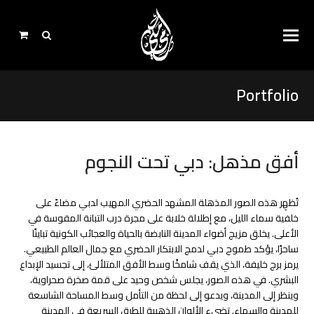
Portfolio
أفق مذهل: دبي تحت النجوم
تُظهِر هذه الصور المذهلة المشهد الحضري المهيب لدبي مضاءً على
خلفية سماء الليل، مع إطلالة خلابة على مجرة ​​درب التبانة المقوسة في
الأعلى. يخلق مزيج أضواء المدينة النابضة بالحياة والعجائب الكونية تباينًا
ساحرًا، يؤكد طموح دبي لدمج الابتكار الحضري مع جمال العالم الطبيعي.
يرمز برج خليفة، الذي يقف شامخًا وسط الأفق المتلألئ، إلى تجسيد الإبداع
البشري. في هذه الصور، يجلس شخص وحيد على قمة صخرة صحراوية،
وينظر إلى المدينة، ويدعو إلى لحظة من التأمل وسط المساحة الشاسعة
للمدينة والسماء. تضيء الألوان الذهبية للطرق السريعة في المدينة