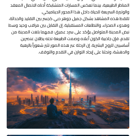
المناظر الطبيعية، بينما تعكس المسارات المتشابكة أدناه الاتصال المعقد
والوتيرة السريعة للحياة داخل هذا المحور الديناميكي.
تلتقط هذه المشاهد بشكل جميل جوهر دبي كجسر بين التقليد والحداثة،
وهدوء الصحراء، والتطلعات المستقبلية. إن التقابل بين مراقب وحيد وسط
نبض المدينة المتواصل يؤكد على سرد عميق: فمهما بلغت المدينة من
تقدم، فإن جاذبية الكون أعلاه وصمت الطبيعة تحته يظلان عنصرين
أساسيين للروح البشرية. إن الرحلة عبر هذه الصور تثير شعوراً بالرهبة
والدهشة، وتحثنا على إيجاد التوازن في التقدم والتوقف.