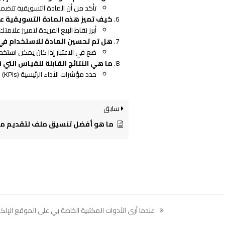
تأكد من أن المادة التسويقية تتضمن 
كيف تميز هذه المادة التسويقية عل
أبرز نقاط البيع الفريدة لتمييز علام
هل تم تحسين المادة للاستخدام في 
ضع في الاعتبار إذا كان يمكن استخد
ما هي النتائج القابلة للقياس التي
حدد مؤشرات الأداء الرئيسية (KPIs) مثل التحويلات، معدلات النقر، أو التفاعل لقياس النجاح.
سابق
ما هو أفضل تنسيق ملف لتقديم مس
عندما أرى الأدوات المكتبية الخاصة بي على الموقع الإلكت
previous