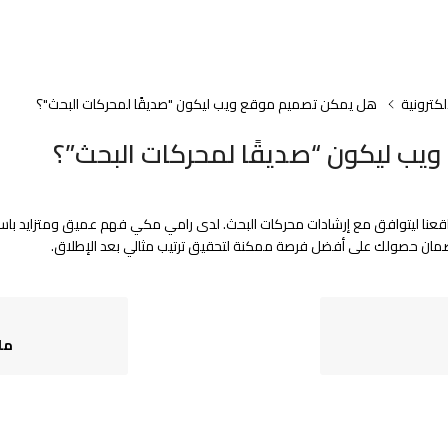
لكترونية
هل يمكن تصميم موقع ويب ليكون "صديقًا لمحركات البحث"؟
ب ليكون “صديقًا لمحركات البحث”؟
قعنا ليتوافق مع إرشادات محركات البحث. لدى رامي مكي فهم عميق ومتزايد باستمر
ان حصولك على أفضل فرصة ممكنة لتحقيق ترتيب مثالي بعد الإطلاق.
ما