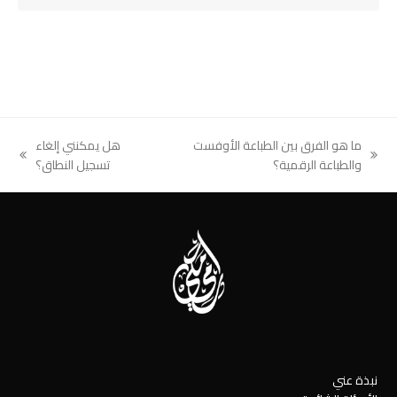
ما هو الفرق بين الطباعة الأوفست
هل يمكنني إلغاء
next
previous
والطباعة الرقمية؟
تسجيل النطاق؟
post:
post:
نبذة عني