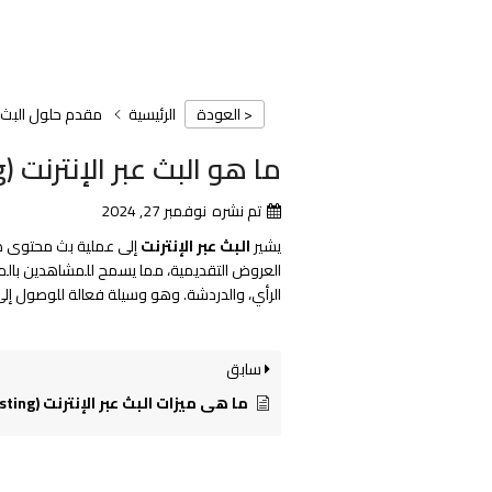
الرئيسية
مقدم حلول البث عب
< العودة
ما هو البث عبر الإنترنت (Webcasting)؟
تم نشره
نوفمبر 27, 2024
يشير
البث عبر الإنترنت
إلى عملية بث محتوى صوتي
العروض التقديمية، مما يسمح للمشاهدين بالمشارك
الرأي، والدردشة. وهو وسيلة فعالة للوصول إلى 
سابق
ما هي ميزات البث عبر الإنترنت (Webcasting)؟