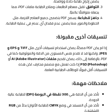
يضمن إخراج طباعة حادة وواضحة.
التوافق
: تقبل معظم الطابعات ومتاجر الطباعة ملفات PDF، مما
يجعله متوافقًا عالميًا.
جاهز للطباعة
: يسمح PDF بتضمين جميع العناصر اللازمة، مثل
الخطوط والصور، مما يضمن عدم فقدان أي عنصر في عملية الطباعة.
تنسيقات أخرى مقبولة:
إذا لم يكن PDF ممكنًا، يمكن استخدام تنسيقات أخرى مثل
TIFF و EPS و
JPEG
، ولكنها قد لا تقدم نفس المستوى من الدقة والموثوقية كما في
PDF. بالإضافة إلى ذلك، يمكن تقديم
ملفات AI (Adobe Illustrator)
أو
PSD (Photoshop)
إذا كنت تعمل مع مصمم محترف، لكن هذه
التنسيقات أقل قبولًا للوظائف الطباعية العامة.
ملاحظات مهمة:
تأكد من أن الدقة هي
300 نقطة في البوصة (DPI)
للطباعة عالية
الجودة.
تأكد من أن المستند في وضع
CMYK
(لطباعة الألوان) بدلاً من
RGB
(للشاشات).