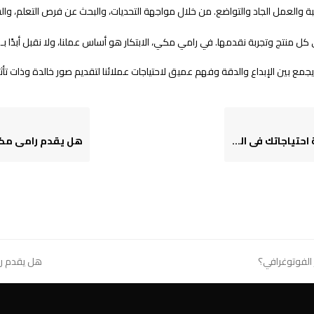
ة والعمل الجاد والتواضع. من خلال مواجهة التحديات، والبحث عن فرص التعلم، وال
منتج وتجربة نقدمها. في رامي مكي، الابتكار هو أساس عملنا، ولا نقبل أبدًا بـ “
ع بين الإبداع والدقة وفهم عميق لاحتياجات عملائنا لتقديم صور خالدة وذات تأثير
 التصوير الفوتوغرافي؟
ر الفوتوغرافي؟
هل يقدم را
next
post: