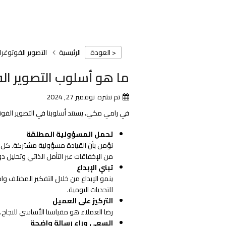
الرئيسية
التصوير الفوتوغر
< العودة
ما هو أسلوب التصوير الف
تم نشره
نوفمبر 27, 2024
في رامي مكي، يستند أسلوبنا في التصوير الفوت
تحمل المسؤولية المطلقة
نؤمن بأن القيادة مسؤولية مشتركة. كل 
من الإخفاقات عبر التأمل الذاتي وتحليل دور
تبني الإبداع
ينمو الإبداع من خلال التفكير المختلف وا
للتحديات اليومية.
التركيز على العميل
رضا العملاء هو مقياسنا الأساسي للنجاح. 
السعي وراء رسالة واضحة