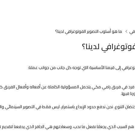
افي
ما هو أسلوب التصوير الفوتوغرافي لدينا؟
وتوغرافي لدينا؟
وغرافي إلى قيمنا الأساسية التي توجه كل جانب من جوانب عملنا:
فرد في فريق رامي مكي يتحمل المسؤولية الكاملة عن أفعاله وأفعال الفريق ككل
نا فيها.
حتضان التنوع. نحن ندفع حدود الإبداع باستمرار، ليس فقط في التصوير السينمائي وا
هم السبب الذي يجعلنا نفعل ما نحب، وسعادتهم هي الحافز الذي يدفعنا لتقديم تجار