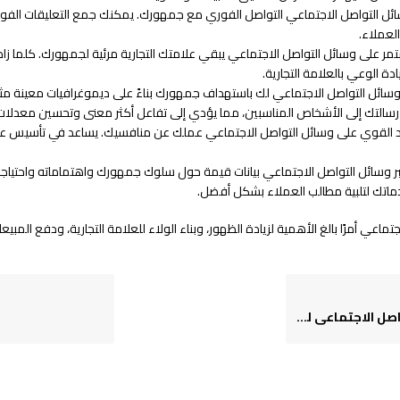
ئل التواصل الاجتماعي التواصل الفوري مع جمهورك. يمكنك جمع التعليقات الفوري
لعملاء.
مر على وسائل التواصل الاجتماعي يبقي علامتك التجارية مرئية لجمهورك. كلما زادت 
ة الوعي بالعلامة التجارية.
ئل التواصل الاجتماعي لك باستهداف جمهورك بناءً على ديموغرافيات معينة مثل
لتك إلى الأشخاص المناسبين، مما يؤدي إلى تفاعل أكثر معنى وتحسين معدلات 
جد القوي على وسائل التواصل الاجتماعي عملك عن منافسيك. يساعد في تأسيس ع
ر وسائل التواصل الاجتماعي بيانات قيمة حول سلوك جمهورك واهتماماته واحتياج
ماتك لتلبية مطالب العملاء بشكل أفضل.
اعي أمرًا بالغ الأهمية لزيادة الظهور، وبناء الولاء للعلامة التجارية، ودفع المبيع
لعملي التجاري الصغير؟