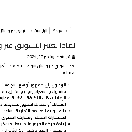
الرئيسية
الترويج عبر وسائل
< العودة
لماذا يعتبر التسويق عبر
تم نشره
نوفمبر 27, 2024
يعد التسويق عبر وسائل التواصل الاجتماعي أمرًا
لعملك:
الوصول إلى جمهور أوسع:
تتيح وسائل
فيسبوك وإنستغرام وتويتر ولينكدإن، يمكن
الإعلانات ذات التكلفة الفعّالة:
مقارنة 
لمنتجاتك أو خدماتك لجمهور مستهدف دون
بناء الولاء للعلامة التجارية:
يساعد الت
استفسارات العملاء، ومشاركة المحتوى ذي 
زيادة حركة المرور والمبيعات:
يمكن ل
والمحتوى المدون. كلما زادت الرؤية التي 