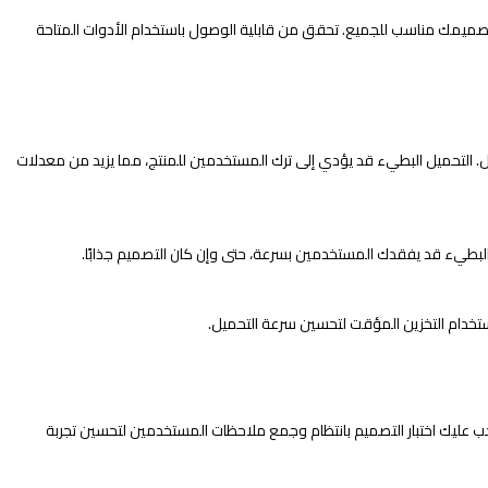
ول إلى محتوى الويب (WCAG) لضمان أن تصميمك مناسب للجميع. تحقق من قابلية الوصول باستخدام الأدوات المتاحة
تحميل. التحميل البطيء قد يؤدي إلى ترك المستخدمين للمنتج، مما يزيد من معدلات
لبطيء قد يفقدك المستخدمين بسرعة، حتى وإن كان التصميم جذابًا.
تخدام التخزين المؤقت لتحسين سرعة التحميل.
 عليك اختبار التصميم بانتظام وجمع ملاحظات المستخدمين لتحسين تجربة