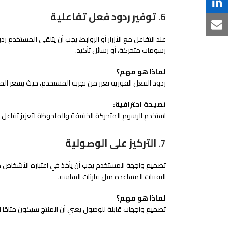
Twitter
on
Share
6.
توفير ردود فعل تفاعلية
Facebook
on
Share
عند التفاعل مع الأزرار أو الروابط، يجب أن يتلقى المستخدم
LinkedIn
via
رسومات متحركة، أو رسائل تأكيد.
Email
لماذا هو مهم؟
ردود الفعل الفورية تعزز من تجربة المستخدم، حيث يشعر المس
نصيحة احترافية:
استخدم الرسوم المتحركة الخفيفة والملحوظة لتعزيز تفاعل المس
7.
التركيز على الوصولية
تصميم واجهة المستخدم يجب أن يأخذ في اعتباره الأشخاص ذو
التقنيات المساعدة مثل قارئات الشاشة.
لماذا هو مهم؟
تصميم واجهات قابلة للوصول يعني أن المنتج سيكون متاحًا