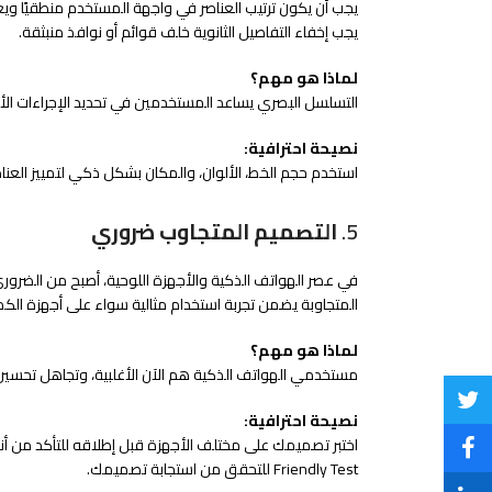
يجب أن يكون ترتيب العناصر في واجهة المستخدم منطقيًا ويعك
يجب إخفاء التفاصيل الثانوية خلف قوائم أو نوافذ منبثقة.
لماذا هو مهم؟
التسلسل البصري يساعد المستخدمين في تحديد الإجراءات الأك
نصيحة احترافية:
استخدم حجم الخط، الألوان، والمكان بشكل ذكي لتمييز العناصر المهمة، 
5.
التصميم المتجاوب ضروري
في عصر الهواتف الذكية والأجهزة اللوحية، أصبح من الضرو
المتجاوبة يضمن تجربة استخدام مثالية سواء على أجهزة الكمب
لماذا هو مهم؟
مستخدمي الهواتف الذكية هم الآن الأغلبية، وتجاهل تحسي
Share
نصيحة احترافية:
on
Share
Friendly Test للتحقق من استجابة تصميمك.