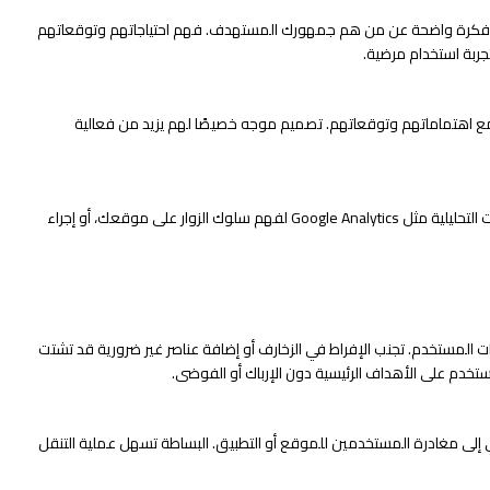
ك فكرة واضحة عن من هم جمهورك المستهدف. فهم احتياجاتهم وتوقعاتهم
ربة استخدام مرضية.
اهتماماتهم وتوقعاتهم. تصميم موجه خصيصًا لهم يزيد من فعالية
ابحث عن تفضيلات وعادات جمهورك. يمكنك استخدام الأدوات التحليلية مثل Google Analytics لفهم سلوك الزوار على موقعك، أو إجراء
لمستخدم. تجنب الإفراط في الزخارف أو إضافة عناصر غير ضرورية قد تشتت
مستخدم على الأهداف الرئيسية دون الإرباك أو الفوضى.
 إلى مغادرة المستخدمين للموقع أو التطبيق. البساطة تسهل عملية التنقل