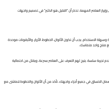
براز العناصر المهمة. تذكر أن “القليل هو الكثير” في تصميم واجهات
سهلة الاستخدام. يجب أن تكون الألوان، الخطوط، الأزرار، والأيقونات موحدة
ع منتج واحد متماسك.
 تجربة سلسة. يتيح لهم التعرف على العناصر بسرعة، ويقلل من احتمالية
Style Guide) أو نظام تصميم لضمان الاتساق في جميع أجزاء واجهتك. تأكد من أن الألوان والخطوط تتماشى مع