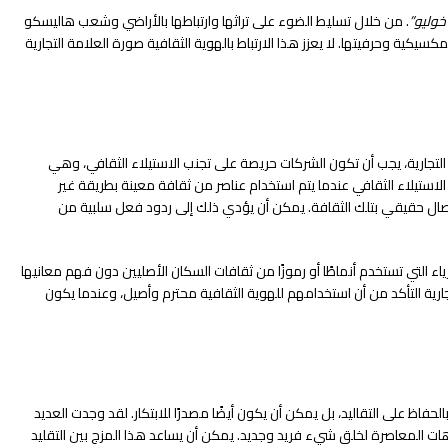
خوليو”
. من خلال تسليط الضوء على تراثها وارتباطها بالأراضي وشعب هاليسكو
يكية وحرفيتها. لا يعزز هذا الارتباط بالهوية الثقافية صورة العلامة التجارية
 التجارية، يجب أن تكون الشركات حريصة على تجنب الاستيلاء الثقافي، وهي
استيلاء الثقافي عندما يتم استخدام عناصر من ثقافة معينة بطريقة غير
اتصال حقيقي بتلك الثقافة. يمكن أن يؤدي ذلك إلى ردود فعل سلبية من
اء التي تستخدم أنماطًا أو رموزًا من ثقافات السكان الأصليين دون فهم معانيها
جارية التأكد من أن استخدامهم للهوية الثقافية محترم وأصيل، وعندما يكون
لحفاظ على التقاليد، بل يمكن أن يكون أيضًا مصدرًا للابتكار. لقد وجدت العديد
اهات المعاصرة لخلق شيء فريد وجديد. يمكن أن يساعد هذا المزج بين التقليد