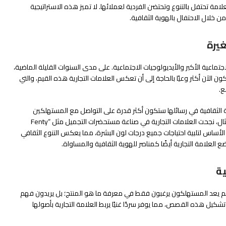
لامة تحتفل بالتنوع وتحتضن الفردية لعملائها. لا تميز هذه الاستراتيجية
ن خلال الاحتفال بالهوية الثقافية.
غيرة
لاجتماعية الأكبر والأيديولوجيات الاجتماعية. على مدى السنوات القليلة الماضية،
ن الآن أكثر وعيًا بالحاجة إلى أن تعكس العلامات التجارية هذه القيم، والتي
ع.
وية الثقافية في رسائلها ستكون أكثر قدرة على التواصل مع المستهلكين
المعاصرين الذين يعيرون اهتمامًا لهذه القيم. على سبيل المثال، نجحت العلامات التجارية في صناعة مستحضرات التجميل مثل “Fenty
م الأساس لتلبية احتياجات جميع درجات لون البشرة، مما يعكس التنوع الثقافي
ضع العلامة التجارية أيضًا كمناصر للهوية الثقافية والمساواة.
ية
ة. لم يعد المستهلكون يرغبون فقط في معرفة ما هو المنتج؛ بل يريدون فهم
 تشكيل هذه القصص، مما يوفر سردًا غنيًا يربط العلامة التجارية بأصولها