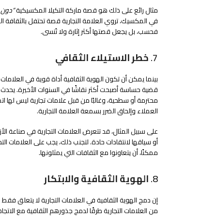
مثال رائع على ذلك هو قصة ماركة التكيلا المكسيكية
“دون 
في المكسيك، تروي العلامة التجارية قصة تحتفل بالثقافة المكس
فحسب، بل يجعل قصتها أكثر إثارة ولا تُنسى.
7.
خطر الاستيلاء الثقافي
بينما يمكن أن تكون الهوية الثقافية أداة قوية في العلامات
قضية حساسة أصبحت أكثر نقاشًا في السنوات الأخيرة. يحدث ال
محترمة أو سطحية، وغالبًا من قبل علامات تجارية ليس لها 
العملاء وإلحاق الضرر بسمعة العلامة التجارية.
على سبيل المثال، قد تتعرض العلامات التجارية في صناعة الأزي
أو سياقها لانتقادات حادة. لتجنب ذلك، يجب على العلامات الت
ممكنًا، أن يتعاونوا مع الثقافات التي يمثلونها.
8.
الهوية الثقافية والابتكار
إن دمج الهوية الثقافية في العلامات التجارية لا يتعلق فقط با
من العلامات التجارية طرقًا لدمج جذورهم الثقافية مع الاتج