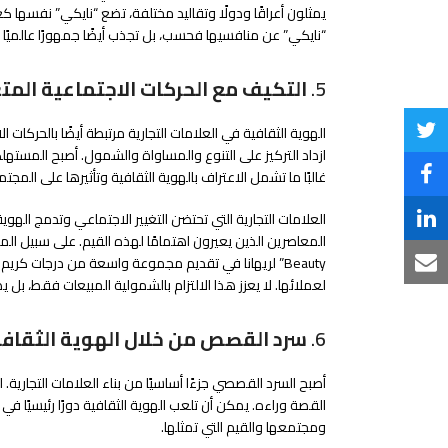
يمثلون أعراقًا ودولًا وتقاليد مختلفة، تضع “نايكي” نفسها كع
“نايكي” عن منافسيها فحسب، بل تجذب أيضًا جمهورًا عالميًا م
5.
التكيف مع الحركات الاجتماعية المت
الهوية الثقافية في العلامات التجارية مرتبطة أيضًا بالحركات ا
Share
ازداد التركيز على التنوع والمساواة والشمول. أصبح المستهلكو
on
غالبًا ما تشمل الاعتراف بالهوية الثقافية وتأثيرها على المجتم
Share
Twitter
on
العلامات التجارية التي تحتضن التغيير الاجتماعي وتدمج اله
Share
Facebook
on
Beauty” لريهانا في تقديم مجموعة واسعة من درجات كري
Share
لعملائها. لا يعزز هذا الالتزام بالشمولية المبيعات فقط، بل ي
LinkedIn
via
6.
سرد القصص من خلال الهوية الثقاف
Email
أصبح السرد القصصي جزءًا أساسيًا من بناء العلامات التجاري
القصة وراءه. يمكن أن تلعب الهوية الثقافية دورًا رئيسيًا في
ومجتمعها والقيم التي تمثلها.