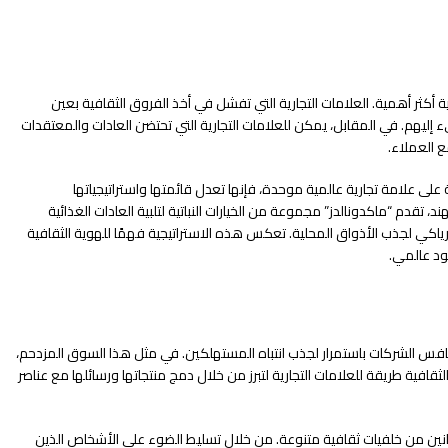
 أكثر أهمية. العلامات التجارية التي تفشل في أخذ الفروق الثقافية بعين
يء إليهم. في المقابل، يمكن للعلامات التجارية التي تحتضن العادات والمعتقدات
مع العملاء.
على علامة تجارية عالمية موحدة، فإنها تعدل قائمتها واستراتيجياتها
 تقدم “ماكدونالدز” مجموعة من الخيارات النباتية لتلبية العادات الغذائية
الترياكي لجذب الأذواق المحلية. تعكس هذه الاستراتيجية فهمًا للهوية الثقافية
ود عالمي.
فس الشركات باستمرار لجذب انتباه المستهلكين. في مثل هذا السوق المزدحم،
الثقافية طريقة للعلامات التجارية لتبرز من خلال دمج منتجاتها ورسائلها مع عناصر
فنانين من خلفيات ثقافية متنوعة. من خلال تسليط الضوء على الأشخاص الذين