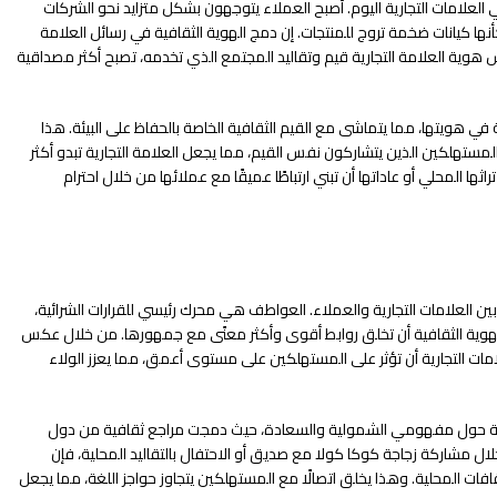
العلامات التجارية اليوم. أصبح العملاء يتوجهون بشكل متزايد نحو الشركات
أنها كيانات ضخمة تروج للمنتجات. إن دمج الهوية الثقافية في رسائل العلامة
 هوية العلامة التجارية قيم وتقاليد المجتمع الذي تخدمه، تصبح أكثر مصداقية
في هويتها، مما يتماشى مع القيم الثقافية الخاصة بالحفاظ على البيئة. هذا
 المستهلكين الذين يتشاركون نفس القيم، مما يجعل العلامة التجارية تبدو أكثر
ثها المحلي أو عاداتها أن تبني ارتباطًا عميقًا مع عملائها من خلال احترام
ة بين العلامات التجارية والعملاء. العواطف هي محرك رئيسي للقرارات الشرائية،
للهوية الثقافية أن تخلق روابط أقوى وأكثر معنًى مع جمهورها. من خلال عكس
لامات التجارية أن تؤثر على المستهلكين على مستوى أعمق، مما يعزز الولاء
جارية حول مفهومي الشمولية والسعادة، حيث دمجت مراجع ثقافية من دول
ل مشاركة زجاجة كوكا كولا مع صديق أو الاحتفال بالتقاليد المحلية، فإن
افات المحلية. وهذا يخلق اتصالًا مع المستهلكين يتجاوز حواجز اللغة، مما يجعل