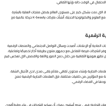
لاحتفال في الوقت ذاته بإرثها الثقافي.
من الأمثلة البارزة على ذلك صناعة الجمال الكورية (K-beauty)، التي نمت بشكل كبير على مستوى العالم بفضل منتجات العناية بالبشرة
المبتكرة. من خلال دمج الطقوس الجمالية التقليدية الكورية مع العلوم والتكنولوجيا الحديثة، أنشأت ماركات K-beauty حركة عالمية تبرز
ة الرقمية
ات المادية أو الإعلانات. أصبحت وسائل التواصل الاجتماعي والمنصات الرقمية
 يوفر للشركات فرصة للتفاعل مع جمهور متنوع بطريقة أكثر تخصيصًا وتفاعلية.
ية أن تظهر هويتها الثقافية من خلال دمج الصور واللغة والقصص التي تعكس قيم
امات التجارية بإنشاء محتوى ثقافي ملائم يلقى صدى لدى الأجيال الشابة.
 مع المؤثرين من خلفيات مختلفة، فإن العلامات التجارية الرقمية تمنح
جودها في الفضاء الرقمي.
علامات التجارية؛ فهي عنصر أساسي يمكن أن يساعد الشركات في بناء روابط أقوى