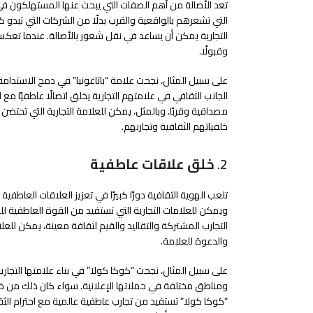
تعد الأصالة من أهم الصفات التي يبحث عنها المستهلكون في 
التي تشعرهم بالواقعية والقرب بدلًا من الشركات التي تبدو ك
التجارية يمكن أن يساعد في نقل شعور بالأصالة. عندما تعكس
وقبولًا.
على سبيل المثال، نجحت علامة “باتاغونيا” في دمج الاستدامة 
الجانب الثقافي في علامتهم التجارية يخلق اتصالًا عاطفيًا مع
مصداقية وقربًا. وبالمثل، يمكن للعلامة التجارية التي تحتضن ترا
خلفياتهم الثقافية وتجاربهم.
2.
خلق علاقات عاطفية
تلعب الهوية الثقافية دورًا كبيرًا في تعزيز العلاقات العاطفي
ويمكن للعلامات التجارية التي تستفيد من القوة العاطفية 
التجارب المشتركة والتقاليد والقيم لثقافة معينة، يمكن للع
والدعوة للعلامة.
على سبيل المثال، نجحت “كوكا كولا” في بناء علامتها الت
ومناطق مختلفة في حملاتها الإعلانية. سواء كان ذلك من خلا
“كوكا كولا” تستفيد من تجارب عاطفية عالمية مع احترام الثق