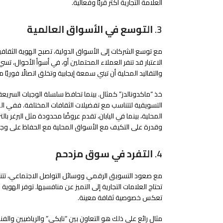
العلامة التجارية أكثر قربًا وفعالية.
3.
التوسع في الأسواق العالمية
مع توسع الشركات إلى الأسواق الدولية، تصبح الهوية الثقافية
الاعتبار قد تنفر العملاء المحتملين أو، في أسوأ الأحوال، تس
والتقاليد المحلية أن تبني سمعة إيجابية وتخلق اتصالًا فوريًا 
خذ “ماكدونالدز” كمثال. بينما تحافظ سلسلة الوجبات السريعة 
التسويقية لتتناسب مع تفضيلات الثقافات المختلفة. ففي الهند،
المحلية، بينما في اليابان، تقدم عروضًا محدودة مثل البرغر ب
وقدرة على التكيف مع الأسواق المحلية مع الحفاظ على وج
4.
التفرد في سوق مزدحم
مع صعود التسويق الرقمي ووسائل التواصل الاجتماعي، تتنا
تحتاج العلامات التجارية إلى التميز عن منافسيها. توفر الهوية 
تعكس خصوصية ثقافة معينة.
مثال رائع على ذلك هو التعاون بين “نايكي” والرياضيين وال