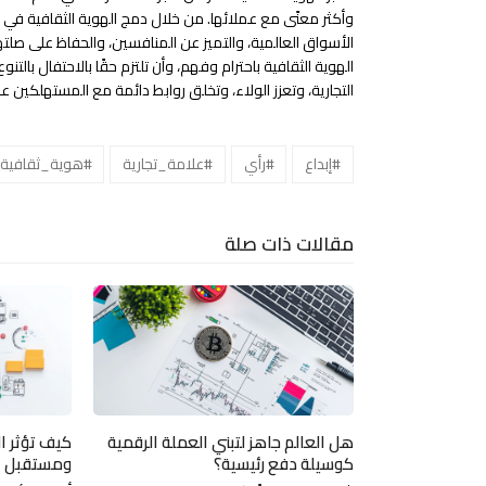
وأكثر معنًى مع عملائها. من خلال دمج الهوية الثقافية في ا
الأسواق العالمية، والتميز عن المنافسين، والحفاظ على صل
الهوية الثقافية باحترام وفهم، وأن تلتزم حقًا بالاحتفال بالت
التجارية، وتعزز الولاء، وتخلق روابط دائمة مع المستهلكين عبر
#إبداع
#رأي
#علامة_تجارية
#هوية_ثقافية
مقالات ذات صلة
هل العالم جاهز لتبني العملة الرقمية
كيف تؤثر ا
كوسيلة دفع رئيسية؟
ومستقبل ا