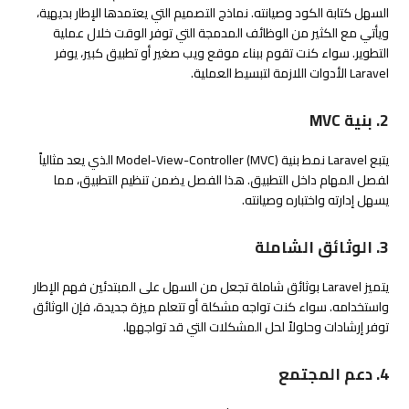
السهل كتابة الكود وصيانته. نماذج التصميم التي يعتمدها الإطار بديهية،
ويأتي مع الكثير من الوظائف المدمجة التي توفر الوقت خلال عملية
التطوير. سواء كنت تقوم ببناء موقع ويب صغير أو تطبيق كبير، يوفر
Laravel الأدوات اللازمة لتبسيط العملية.
2. بنية MVC
يتبع Laravel نمط بنية Model-View-Controller (MVC) الذي يعد مثالياً
لفصل المهام داخل التطبيق. هذا الفصل يضمن تنظيم التطبيق، مما
يسهل إدارته واختباره وصيانته.
3. الوثائق الشاملة
يتميز Laravel بوثائق شاملة تجعل من السهل على المبتدئين فهم الإطار
واستخدامه. سواء كنت تواجه مشكلة أو تتعلم ميزة جديدة، فإن الوثائق
توفر إرشادات وحلولاً لحل المشكلات التي قد تواجهها.
4. دعم المجتمع