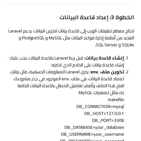
الخطوة 3: إعداد قاعدة البيانات
تحتاج معظم تطبيقات الويب إلى قاعدة بيانات لتخزين البيانات. يدعم Laravel
العديد من أنظمة إدارة قواعد البيانات مثل MySQL و PostgreSQL و
SQLite و SQL Server.
إنشاء قاعدة بيانات:
قبل ربط Laravel بقاعدة البيانات، يجب عليك
إنشاء قاعدة بيانات على الخادم الذي اخترته.
تكوين ملف .env:
يخزن Laravel المعلومات الحساسة، مثل بيانات
اعتماد قاعدة البيانات، في ملف
.env
الموجود في جذر مشروعك.
افتح هذا الملف وأضف تفاصيل الاتصال بقاعدة البيانات الخاصة
بك.مثال لمتغيرات MySQL:
makefile
DB_CONNECTION=mysql
DB_HOST=127.0.0.1
DB_PORT=3306
DB_DATABASE=your_database
DB_USERNAME=your_username
DB_PASSWORD=your_password