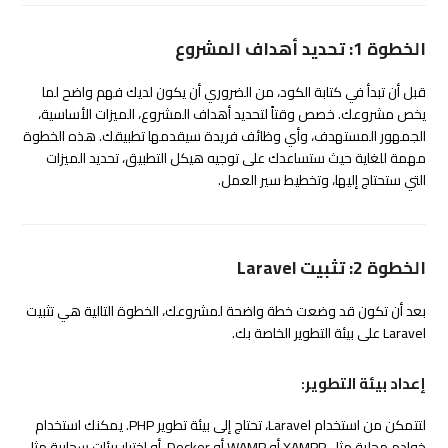
الخطوة 1: تحديد أهداف المشروع
قبل أن تبدأ في كتابة الكود، من الضروري أن يكون لديك فهم واضح لما
يخص مشروعك. خصص وقتاً لتحديد أهداف المشروع، الميزات الأساسية،
الجمهور المستهدف، وأي وظائف فريدة سيقدمها تطبيقك. هذه الخطوة
مهمة للغاية حيث ستساعدك على توجيه هيكل التطبيق، تحديد الميزات
التي ستحتاج إليها، وتخطيط سير العمل.
الخطوة 2: تثبيت Laravel
بعد أن تكون قد وضعت خطة واضحة لمشروعك، الخطوة التالية هي تثبيت
Laravel على بيئة التطوير الخاصة بك.
إعداد بيئة التطوير:
لتتمكن من استخدام Laravel، تحتاج إلى بيئة تطوير PHP. يمكنك استخدام
خوادم محلية مثل XAMPP أو WAMP أو Docker، أو اختيار بيئات سحابية مثل