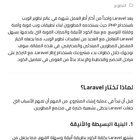
التطوير
يعد Laravel واحداً من أكثر أطر العمل شهرة في عالم تطوير الويب
باستخدام PHP، حيث يستخدمه المطورون لبناء تطبيقات ويب قوية وآمنة
وقابلة للتوسع. مع بنية الكود الأنيقة والميزات القوية التي يقدمها، يسهل
Laravel التعامل مع العديد من تعقيدات تطوير الويب، مما يجعله الخيار
المفضل للمطورين المبتدئين والمحترفين. في هذه المقالة، سوف
نوجهك خلال خطوات بدء مشروعك باستخدام إطار Laravel، مع التركيز على
مراحل التحضير والتخطيط والإعداد بدلاً من الغوص في تفاصيل الكود.
لماذا تختار Laravel؟
قبل أن تبدأ في عملية إنشاء المشروع، من المهم أن تفهم الأسباب التي
جعلت Laravel يحظى بشعبية كبيرة في مجتمع المطورين.
1. البنية البسيطة والأنيقة
يشتهر Laravel بكتابة الكود بطريقة أنيقة وسهلة الفهم، مما يجعل من