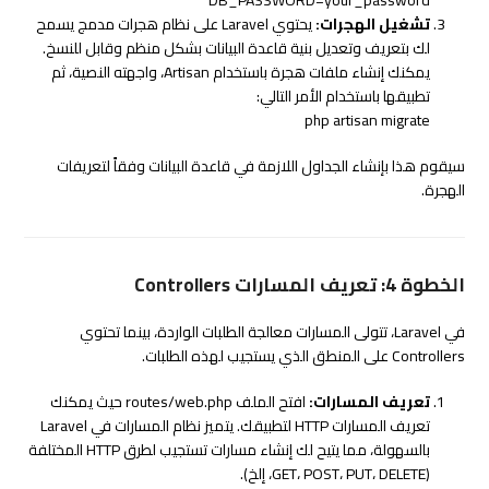
تشغيل الهجرات:
يحتوي Laravel على نظام هجرات مدمج يسمح
لك بتعريف وتعديل بنية قاعدة البيانات بشكل منظم وقابل للنسخ.
يمكنك إنشاء ملفات هجرة باستخدام Artisan، واجهته النصية، ثم
تطبيقها باستخدام الأمر التالي:
php artisan migrate
سيقوم هذا بإنشاء الجداول اللازمة في قاعدة البيانات وفقاً لتعريفات
الهجرة.
الخطوة 4: تعريف المسارات Controllers
في Laravel، تتولى المسارات معالجة الطلبات الواردة، بينما تحتوي
Controllers على المنطق الذي يستجيب لهذه الطلبات.
تعريف المسارات:
افتح الملف
routes/web.php
حيث يمكنك
تعريف المسارات HTTP لتطبيقك. يتميز نظام المسارات في Laravel
بالسهولة، مما يتيح لك إنشاء مسارات تستجيب لطرق HTTP المختلفة
(GET، POST، PUT، DELETE، إلخ).