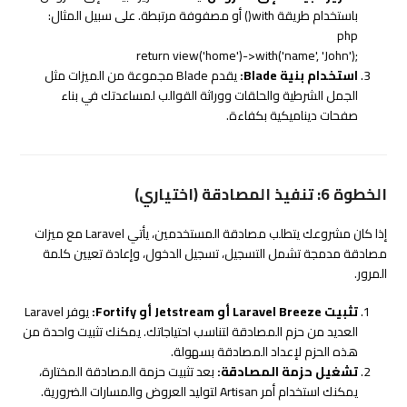
باستخدام طريقة
with()
أو مصفوفة مرتبطة. على سبيل المثال:
php
return
view
(
'home'
)->
with
(
'name'
,
'John'
);
استخدام بنية Blade:
يقدم Blade مجموعة من الميزات مثل
الجمل الشرطية والحلقات ووراثة القوالب لمساعدتك في بناء
صفحات ديناميكية بكفاءة.
الخطوة 6: تنفيذ المصادقة (اختياري)
إذا كان مشروعك يتطلب مصادقة المستخدمين، يأتي Laravel مع ميزات
مصادقة مدمجة تشمل التسجيل، تسجيل الدخول، وإعادة تعيين كلمة
المرور.
تثبيت Laravel Breeze أو Jetstream أو Fortify:
يوفر Laravel
العديد من حزم المصادقة لتناسب احتياجاتك. يمكنك تثبيت واحدة من
هذه الحزم لإعداد المصادقة بسهولة.
تشغيل حزمة المصادقة:
بعد تثبيت حزمة المصادقة المختارة،
يمكنك استخدام أمر Artisan لتوليد العروض والمسارات الضرورية.