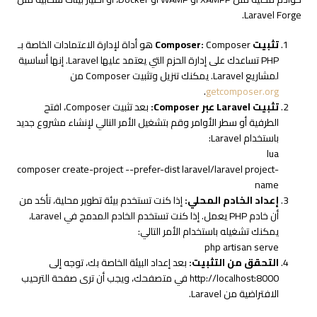
Laravel Forge.
تثبيت Composer:
Composer هو أداة لإدارة الاعتمادات الخاصة بـ
PHP تساعدك على إدارة الحزم التي يعتمد عليها Laravel. إنها أساسية
لمشاريع Laravel. يمكنك تنزيل وتثبيت Composer من
.
getcomposer.org
تثبيت Laravel عبر Composer:
بعد تثبيت Composer، افتح
الطرفية أو سطر الأوامر وقم بتشغيل الأمر التالي لإنشاء مشروع جديد
باستخدام Laravel:
lua
composer
create
-project
--prefer-dist laravel/laravel project-
name
إعداد الخادم المحلي:
إذا كنت تستخدم بيئة تطوير محلية، تأكد من
أن خادم PHP يعمل. إذا كنت تستخدم الخادم المدمج في Laravel،
يمكنك تشغيله باستخدام الأمر التالي:
php artisan serve
التحقق من التثبيت:
بعد إعداد البيئة الخاصة بك، توجه إلى
http://localhost:8000
في متصفحك، ويجب أن ترى صفحة الترحيب
الافتراضية من Laravel.