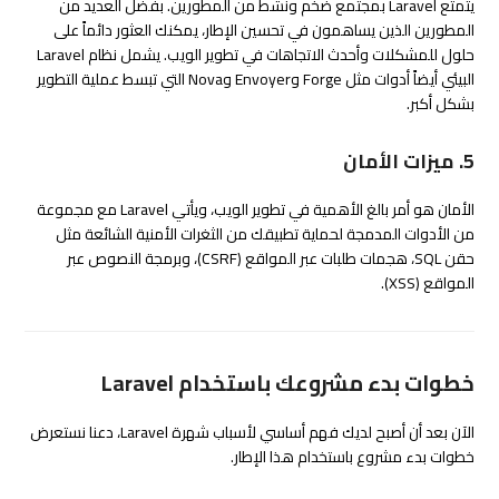
يتمتع Laravel بمجتمع ضخم ونشط من المطورين. بفضل العديد من
المطورين الذين يساهمون في تحسين الإطار، يمكنك العثور دائماً على
حلول للمشكلات وأحدث الاتجاهات في تطوير الويب. يشمل نظام Laravel
البيئي أيضاً أدوات مثل Forge وEnvoyer وNova التي تبسط عملية التطوير
بشكل أكبر.
5. ميزات الأمان
الأمان هو أمر بالغ الأهمية في تطوير الويب، ويأتي Laravel مع مجموعة
من الأدوات المدمجة لحماية تطبيقك من الثغرات الأمنية الشائعة مثل
حقن SQL، هجمات طلبات عبر المواقع (CSRF)، وبرمجة النصوص عبر
المواقع (XSS).
خطوات بدء مشروعك باستخدام Laravel
الآن بعد أن أصبح لديك فهم أساسي لأسباب شهرة Laravel، دعنا نستعرض
خطوات بدء مشروع باستخدام هذا الإطار.