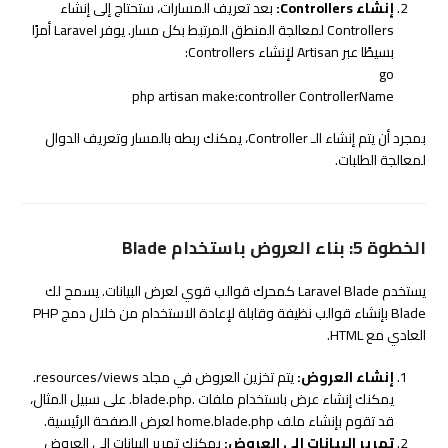
إنشاء Controllers:
بعد تعريف المسارات، ستحتاج إلى إنشاء
Controllers لمعالجة المنطق المرتبط بكل مسار. يوفر Laravel أمرًا
بسيطًا عبر Artisan لإنشاء Controllers:
go
php artisan
make
:controller ControllerName
بمجرد أن يتم إنشاء الـ Controller، يمكنك ربطه بالمسار وتعريف الدوال
لمعالجة الطلبات.
الخطوة 5: بناء العروض باستخدام Blade
يستخدم Laravel Blade كمحرك قوالب قوي لعرض البيانات. يسمح لك
Blade بإنشاء قوالب نظيفة وقابلة لإعادة الاستخدام من خلال دمج PHP
العادي مع HTML.
إنشاء العروض:
يتم تخزين العروض في مجلد
resources/views
.
يمكنك إنشاء عرض باستخدام ملفات
.blade.php
. على سبيل المثال،
قد تقوم بإنشاء ملف
home.blade.php
لعرض الصفحة الرئيسية.
تمرير البيانات إلى العروض:
يمكنك تمرير البيانات إلى العروض