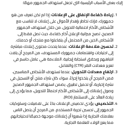
إليك بعض الأسباب الرئيسية التي تجعل استهداف الجمهور مهمًا:
زيادة كفاءة الإنفاق على الإعلانات
: إذا لم تكن تعرف من هو
جمهورك، فإنك تخاطر بإهدار الأموال على إعلانات لا تتناسب مع
الأشخاص الأكثر احتمالية للتحويل. من خلال استهداف الجمهور
الصحيح، تصبح ميزانية الإعلان أكثر كفاءة، حيث تصل فقط إلى
الأشخاص الذين من المحتمل أن يتفاعلوا مع منتجك أو خدمتك.
تحسين ملاءمة الإعلانات
: عندما يتحدث محتوى إعلانك مباشرة
إلى احتياجات واهتمامات جمهورك المستهدف، من المرجح أن يلفت
انتباههم ويحقق استجابة إيجابية. الملاءمة هي عامل حاسم في
تعزيز معدلات النقر (CTR) والتفاعل.
ارتفاع معدلات التحويل
: عندما تستهدف الأشخاص المناسبين،
فمن المرجح أن يتخذوا إجراءً، سواء كان شراء منتج، أو التسجيل في
نشرة إخبارية، أو تحميل تطبيق. يضمن استهداف الجمهور الصحيح
وصول إعلاناتك إلى الأشخاص الأكثر احتمالاً للتحويل، مما يؤدي إلى
زيادة العائد على الاستثمار (ROI).
التخصيص
: يؤدي تخصيص الإعلانات بناءً على تفضيلات وسلوكيات
الجمهور إلى تحسين تجربة المستخدم. من المرجح أن يتصل الناس
بعلامتك التجارية إذا شعروا أن إعلاناتك موجهة خصيصًا لاحتياجاتهم،
مما يعزز الولاء للعلامة التجارية.