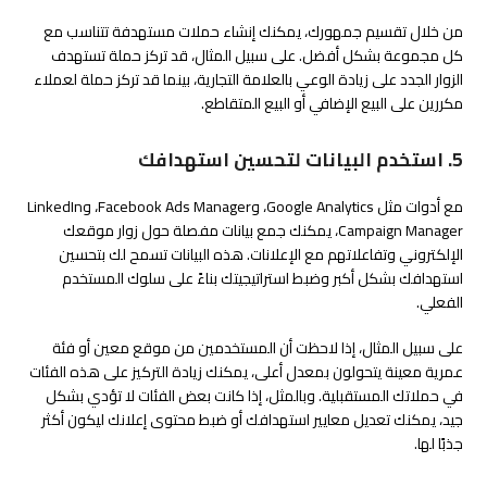
من خلال تقسيم جمهورك، يمكنك إنشاء حملات مستهدفة تتناسب مع
كل مجموعة بشكل أفضل. على سبيل المثال، قد تركز حملة تستهدف
الزوار الجدد على زيادة الوعي بالعلامة التجارية، بينما قد تركز حملة لعملاء
مكررين على البيع الإضافي أو البيع المتقاطع.
5. استخدم البيانات لتحسين استهدافك
مع أدوات مثل Google Analytics، وFacebook Ads Manager، وLinkedIn
Campaign Manager، يمكنك جمع بيانات مفصلة حول زوار موقعك
الإلكتروني وتفاعلاتهم مع الإعلانات. هذه البيانات تسمح لك بتحسين
استهدافك بشكل أكبر وضبط استراتيجيتك بناءً على سلوك المستخدم
الفعلي.
على سبيل المثال، إذا لاحظت أن المستخدمين من موقع معين أو فئة
عمرية معينة يتحولون بمعدل أعلى، يمكنك زيادة التركيز على هذه الفئات
في حملاتك المستقبلية. وبالمثل، إذا كانت بعض الفئات لا تؤدي بشكل
جيد، يمكنك تعديل معايير استهدافك أو ضبط محتوى إعلانك ليكون أكثر
جذبًا لها.