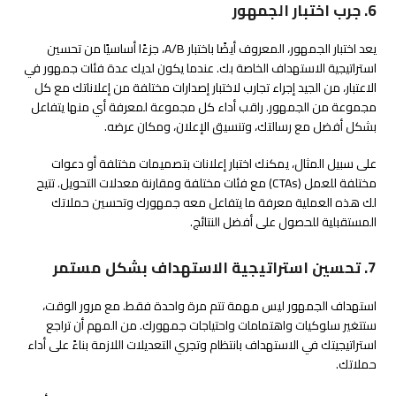
6. جرب اختبار الجمهور
يعد اختبار الجمهور، المعروف أيضًا باختبار A/B، جزءًا أساسيًا من تحسين
استراتيجية الاستهداف الخاصة بك. عندما يكون لديك عدة فئات جمهور في
الاعتبار، من الجيد إجراء تجارب لاختبار إصدارات مختلفة من إعلاناتك مع كل
مجموعة من الجمهور. راقب أداء كل مجموعة لمعرفة أي منها يتفاعل
بشكل أفضل مع رسالتك، وتنسيق الإعلان، ومكان عرضه.
على سبيل المثال، يمكنك اختبار إعلانات بتصميمات مختلفة أو دعوات
مختلفة للعمل (CTAs) مع فئات مختلفة ومقارنة معدلات التحويل. تتيح
لك هذه العملية معرفة ما يتفاعل معه جمهورك وتحسين حملاتك
المستقبلية للحصول على أفضل النتائج.
7. تحسين استراتيجية الاستهداف بشكل مستمر
استهداف الجمهور ليس مهمة تتم مرة واحدة فقط. مع مرور الوقت،
ستتغير سلوكيات واهتمامات واحتياجات جمهورك. من المهم أن تراجع
استراتيجيتك في الاستهداف بانتظام وتجري التعديلات اللازمة بناءً على أداء
حملاتك.