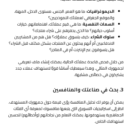
الديموغرافيات
: ما هو العمر، الجنس، مستوى الدخل، المهنة،
والموقع الجغرافي لعملائك النموذجيين؟
السمات النفسية
: ما هي قيم عملائك، اهتماماتهم، خيارات
أسلوب حياتهم؟ ما الذي يحفزهم على شراء منتجك؟
سلوك الشراء
: كيف يتسوق عملاؤك؟ هل هم من المشتريين
الاندفاعيين أم أنهم يبحثون عن المنتجات بشكل مكثف قبل الشراء؟
هل يتسوقون عبر الإنترنت أم في المتاجر؟
من خلال فحص قاعدة عملائك الحالية، يمكنك إنشاء ملف تعريفي
لجمهورك المثالي. وهذا سيعطيك أساسًا قويًا لاستهداف عملاء جدد
يشتركون في خصائص مشابهة.
3. بحث في صناعتك والمنافسين
يمكن أن يوفر لك تحليل المنافسة رؤى قيمة حول جمهورك المستهدف.
انظر إلى استراتيجيات التسويق التي يتبعها منافسوك لمعرفة أي الفئات
الجماهيرية يستهدفونها. يمكنك التعلم من نجاحاتهم (وأخطائهم) لتحسين
استهدافك الخاص.