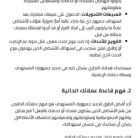
يكونوا مهتمين بمنتجاتك أو خدماتك ومستعدين لمشاركة
معلوماتهم.
المبيعات/التحويلات
: للحصول على مبيعات مباشرة، يعد
استهداف جمهور ذي نية شراء عالية أمرًا ضروريًا. هؤلاء الأشخاص
عادةً ما يكونون أقرب إلى اتخاذ القرار أو قد أبدوا اهتمامًا بمنتجات
مماثلة من قبل.
الترويج للأحداث
: إذا كنت تروج لحدث معين، مثل ندوة عبر الإنترنت
أو إطلاق منتج، سترغب في استهداف الأشخاص الذين يهتمون بنوع
الحدث الذي تنظمه.
سيساعدك هدفك التجاري بشكل كبير في تحديد جمهورك المستهدف
ورسالة حملتك الإعلانية.
2. فهم قاعدة عملائك الحالية
أحد أفضل الطرق لتحديد جمهورك المستهدف هو فهم عملائك الحاليين.
من هم الأشخاص الذين يشترون منتجك أو خدمتك بالفعل؟ قم بتحليل
بياناتهم الديموغرافية وسلوكياتهم وتفضيلاتهم لاكتشاف الأنماط التي
يمكن أن تساعدك في تحسين استهدافك.
إليك كيفية تحليل قاعدة عملائك الحالية: