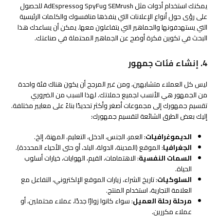
يمكنك استخدام أدوات مثل SEMrush وSpyFu وAdEspresso للحصول
على رؤى حول أنواع الإعلانات التي ينفذها منافسوك والكلمات الرئيسية
التي يستهدفونها والجماهير التي يتفاعلون معها. يمكن أن يساعدك هذا
البحث في تكوين فكرة أوضح عن الجماهير المحتملة في صناعتك.
4. إنشاء فئات جمهور
ليس كل العملاء متشابهين، ومن غير المرجح أن يكون هناك فئة واحدة
من الجمهور هي الأنسب لجميع حملاتك. لهذا السبب من الضروري
تقسيم جمهورك إلى مجموعات أصغر وأكثر تحديدًا بناءً على معايير مختلفة.
إليك بعض الطرق الشائعة لتقسيم جمهورك:
الديموغرافيات
: العمر، الجنس، الدخل، التعليم، المهنة، إلخ.
الجغرافيا
: الموقع (المدينة، الدولة، البلد، أو حتى الأحياء المحددة).
السمات النفسية
: الاهتمامات، القيم، الهوايات، خيارات أسلوب
الحياة.
السلوكيات
: تاريخ الشراء، زيارات الموقع الإلكتروني، التفاعل مع
العلامة التجارية، استخدام المنتج.
مرحلة رحلة العميل
: سواء كانوا زوارًا جددًا، عملاء محتملين، أو
عملاء مكررين.