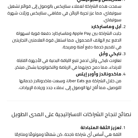
سمحت هذه الشراكة لعملاء ستاربكس بالوصول إلى قوائم تشغيل
سبوتيفاي، مما عزز تجربة الزبائن في مقاهي ستاربكس وزيّنت شهرة
سبوتيفاي.
آبل وماستركارد
جلبت الشراكة بين Apple Pay وماستركارد دفعة قوية لسهولة
الدفع عبر الهاتف المحمول، مما استغل قوة العلامتين التجاريتين
في تقديم خدمة دفع آمنة ومريحة.
نايكي وآبل
تعاونت نايكي وآبل لدمج تتبع اللياقة البدنية في الأجهزة القابلة
للارتداء، مما دمج خبرتهما في الرياضة والتكنولوجيا بشكل مبتكر.
ماكدونالدز وأوبر إيتس
من خلال الشراكة مع Uber Eats، وسعت ماكدونالدز خدماتها
للتوصيل، مما أتاح لها الوصول إلى عملاء جدد وزيادة الإيرادات.
نصائح لنجاح الشراكات الاستراتيجية على المدى الطويل
تعزيز الثقة المتبادلة
الثقة هي أساس أي شراكة ناجحة. كن شفافًا وموثوقًا وملتزمًا