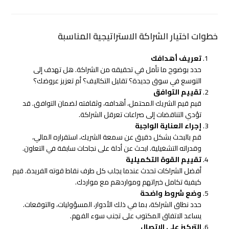
خطوات اختيار الشراكة الاستراتيجية المناسبة
تعريف أهدافك
حدد بوضوح ما تأمل في تحقيقه من الشراكة. هل تهدف إلى
التوسع في سوق جديدة؟ تقليل التكاليف؟ أم تعزيز عروضك؟
تقييم التوافق
قيم قيم الشريك المحتمل، أهدافه، وثقافته لضمان التوافق. قد
تؤدي التناقضات إلى صراعات تعرقل الشراكة.
إجراء العناية الواجبة
قم بالبحث بشكل دقيق عن سمعة الشريك، استقراره المالي،
وقدراته التشغيلية. ابحث عن أدلة على نجاحات سابقة في التعاون.
تقييم القوة التكميلية
أفضل الشراكات تحدث عندما يجلب كل طرف نقاط قوته الفريدة. قيم
كيفية تكامل خبراتهم ومواردهم مع مواردك.
وضع شروط واضحة
حدد نطاق الشراكة، بما في ذلك الأدوار، المسؤوليات، والتوقعات.
يساعد الاتفاق المكتوب على تجنب سوء الفهم.
التركيز على الاتصال