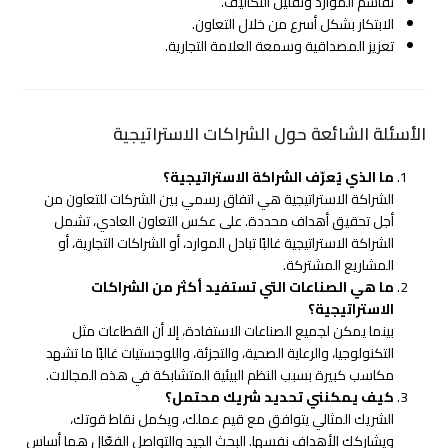
تقاسم الموارد وتقليل التكاليف.
الابتكار بشكل أسرع من خلال التعاون.
تعزيز المصداقية وسمعة العلامة التجارية.
الأسئلة الشائعة حول الشراكات الاستراتيجية
ما الذي يُعرّف الشراكة الاستراتيجية؟
الشراكة الاستراتيجية هي اتفاق رسمي بين الشركات للتعاون من
أجل تحقيق أهداف محددة. على عكس التعاون العادي، تشمل
الشراكة الاستراتيجية غالبًا تبادل الموارد، أو الشراكات التجارية، أو
المشاريع المشتركة.
ما هي الصناعات التي تستفيد أكثر من الشراكات
الاستراتيجية؟
بينما يمكن لجميع الصناعات الاستفادة، إلا أن القطاعات مثل
التكنولوجيا، والرعاية الصحية، والتجزئة، واللوجستيات غالبًا ما تشهد
مكاسب كبيرة بسبب النظم البيئية المتشابكة في هذه المجالات.
كيف يمكنني تحديد شريك محتمل؟
الشريك المثالي يتوافق مع قيم عملك، ويكمل نقاط قوتك،
ويشاركك الأهداف نفسها. البحث الجيد والتواصل الفعّال هما أساس