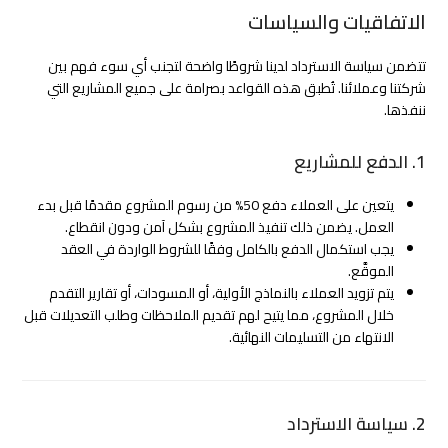
الاتفاقيات والسياسات
تتضمن سياسة الاسترداد لدينا شروطًا واضحة لتجنب أي سوء فهم بين
شركتنا وعملائنا. تُطبق هذه القواعد بصرامة على جميع المشاريع التي
ننفذها.
1. الدفع للمشاريع
يتعين على العملاء دفع 50% من رسوم المشروع مقدمًا قبل بدء
العمل. يضمن ذلك تنفيذ المشروع بشكل آمن ودون انقطاع.
يجب استكمال الدفع بالكامل وفقًا للشروط الواردة في العقد
الموقَّع.
يتم تزويد العملاء بالنماذج الأولية، أو المسودات، أو تقارير التقدم
خلال المشروع، مما يتيح لهم تقديم الملاحظات وطلب التعديلات قبل
الانتهاء من التسليمات النهائية.
2. سياسة الاسترداد