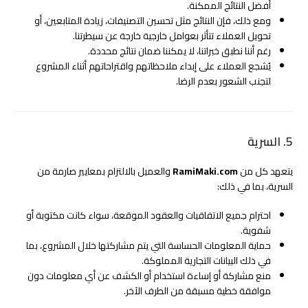
أفضل النتائج الممكنة.
ومع ذلك، فإن النتائج مثل تحسين التصنيفات، زيادة المتابعين، أو
تحويل العملاء تتأثر بعوامل خارجية خارجة عن سيطرتنا.
رغم أننا نطبق خبراتنا، لا يمكننا ضمان نتائج محددة.
يُشجع العملاء على إبداء ملاحظاتهم واقتراحاتهم أثناء المشروع
لتجنب الشعور بعدم الرضا.
5. السرية
يتعهد كل من
RamiMaki.com
والعميل بالالتزام بمعايير صارمة من
السرية، بما في ذلك:
احترام جميع الاتفاقيات والعقود الموقعة، سواء كانت مكتوبة أو
شفوية.
حماية المعلومات الحساسة التي يتم مشاركتها خلال المشروع، بما
في ذلك البيانات التجارية المملوكة.
منع مشاركة أو إساءة استخدام أو الكشف عن أي معلومات دون
موافقة خطية مسبقة من الطرف الآخر.