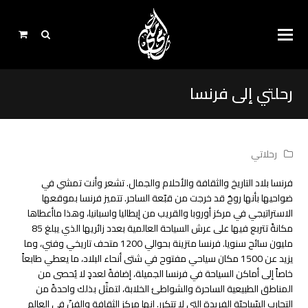
رحلتي إلى فرنسا
رحلاتي
فرنسا بلاد التاريخ والثقافة والأحلام والجمال. تشعر وأنت تمشي في
ضواحيها بأنها روحٌ قد خرجت من قبّعة الساحر. تتميز فرنسا بموقعها
الاستراتيجي في مركز أوروبا والقريب من إيطاليا واسبانيا، وهذا ماأعطاها
مكانةً تتربع فيها على عرش السياحة العالمية بعدد زائريها الذي يبلغ 85
مليون سائح سنويا. فرنسا متزينة بحوالي 1200 متحف تاريخي وفني، وما
يزيد عن 1500 مكان سياحي مفتوح في شتى أنحاء البلاد، ما يعطي طابعاً
خاصاً إلى أماكن السياحة في فرنسا الجميلة، إضافةً لعددٍ لا يُحصى من
المناطق الطبيعية الساحرة والشواطئ الخلابة، لتمثّل بذلك واحدةً من
التجارب السّياحيّة الفريدة التي لا تتكرر. إنها مركز الثقافة والفنّ في العالم