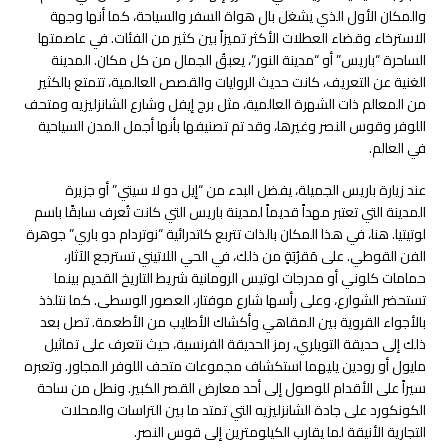
والمكان الأول الذي يشغل بال هواة السفر والسياحة، كما أنها وجهة
الاسترخاء وقضاء العطلات الأكثر تميزاً بين كثير من الفئات. في عاصمتها
الساحرة “باريس” أو “مدينة النور”، يعبقُ الجمال من كل مكان. المدينة
الغنية عن التعريف، كانت حديث الروايات والقصص العالمية، تتمتع بالكثير
من المعالم ذات الشهرة العالمية، مثل برج إيفل وشارع الشانزليزيه ومتحف
اللوفر وقوس النصر وغيرها، وقد تم تصنيفها بأنها أجمل المدن السياحية
في العالم.
عند زيارة باريس الجميلة، يفضل البدء من “إيل دو لا سيتي” أو جزيرة
المدينة التي تعتبر مهداً قديماً لمدينة باريس التي كانت تُعرف سابقًا باسم
لوتيتيا. هنا، في هذا المكان بالذات تتربع كاتدرائية “نوتردام دو باري” جوهرة
الفن القوطي. على مَقرُبَةٍ من ذلك، في الحي اللاتيني تسترجع الآثار،
حمامات كلوني أو مدرجات لوتيس الرومانية شريط التاريخ القديم بينما
تستحضر الشوارع، وعلى رأسها شارع موفتار، العصور الوسطى. كما نتلذذ
بالأجواء القروية بين المقاهي وأكشاك الأطايب من الأطعمة. تصل بعد
ذلك إلى حديقة التويلري، رمز الحديقة الفرنسية، حيث نتعرف على تماثيل
مايول أو رودين يليهما استكشاف مجموعات متحف اللوفر المجاور. وتعبره
سيراً على الأقدام للوصول إلى أحد معارض القصر الكبير. ونطل من ساحة
الكونكورد على جادة الشانزليزيه التي تمتد ما بين التراسات والمحلات
التجارية الأنيقة لما يقارب الكيلومترين إلى قوس النصر.