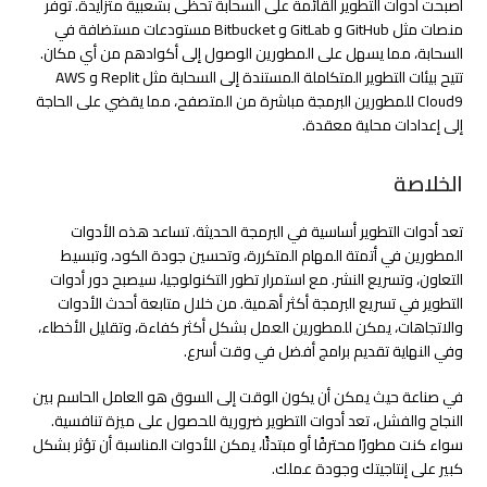
أصبحت أدوات التطوير القائمة على السحابة تحظى بشعبية متزايدة. توفر
منصات مثل GitHub و GitLab و Bitbucket مستودعات مستضافة في
السحابة، مما يسهل على المطورين الوصول إلى أكوادهم من أي مكان.
تتيح بيئات التطوير المتكاملة المستندة إلى السحابة مثل Replit و AWS
Cloud9 للمطورين البرمجة مباشرة من المتصفح، مما يقضي على الحاجة
إلى إعدادات محلية معقدة.
الخلاصة
تعد أدوات التطوير أساسية في البرمجة الحديثة. تساعد هذه الأدوات
المطورين في أتمتة المهام المتكررة، وتحسين جودة الكود، وتبسيط
التعاون، وتسريع النشر. مع استمرار تطور التكنولوجيا، سيصبح دور أدوات
التطوير في تسريع البرمجة أكثر أهمية. من خلال متابعة أحدث الأدوات
والاتجاهات، يمكن للمطورين العمل بشكل أكثر كفاءة، وتقليل الأخطاء،
وفي النهاية تقديم برامج أفضل في وقت أسرع.
في صناعة حيث يمكن أن يكون الوقت إلى السوق هو العامل الحاسم بين
النجاح والفشل، تعد أدوات التطوير ضرورية للحصول على ميزة تنافسية.
سواء كنت مطورًا محترفًا أو مبتدئًا، يمكن للأدوات المناسبة أن تؤثر بشكل
كبير على إنتاجيتك وجودة عملك.