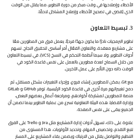
الأخطاء وإصلاحها في وقت مبكر من دورة التطوير، مما يقلل من الوقت
الذي يُقضى في تصحيح الأخطاء وإصلاح المشاكل لاحقًا.
3.
تبسيط التعاون
تطوير البرمجيات نادرًا ما يكون جهدًا فرديًا. يعمل فرق من المطورين معًا
على مشاريع معقدة، والتعاون الفعّال أمر أساسي لتحقيق النجاح. تسهم
أدوات التطوير، ولا سيما أنظمة التحكم في النسخ (VCS)، في تبسيط التعاون
من خلال السماح لعدة مطورين بالعمل على نفس قاعدة الكود في
الوقت ذاته دون التأثير على عمل الآخرين.
مع Git، يمكن للمطورين إنشاء فروع، وإجراء التغييرات بشكل مستقل، ثم
دمج تغييراتهم مرة أخرى في قاعدة الكود الرئيسية. توفر GitHub و GitLab
منصة للمطورين لمشاركة أكوادهم، ومراجعة أعمال بعضهم البعض،
وإدارة القضايا. هذه البيئة التعاونية تسرع من عملية التطوير بينما تضمن أن
الجميع يبقى على نفس الصفحة.
علاوة على ذلك، تسهل أدوات إدارة المشاريع مثل Jira و Trello على الفرق
تتبع التقدم، وتخصيص المهام، وتحديد الأولويات. هذا المستوى من
التنظيم والتواصل يقلل من الارتباك ويضمن بقاء المشاريع على المسار