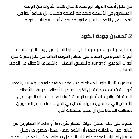
من خلال أتمتة المهام الروتينية، لا تقلل هذه الأدوات من الوقت
المستغرق في الأنشطة منخفضة القيمة فحسب، بل تساعد أيضًا في
القضاء على الأخطاء البشرية التي قد تحدث أثناء العمليات اليدوية.
2.
تحسين جودة الكود
بينما يُعتبر السرعة أمرًا مهمًا، لا يجب أبدًا التنازل عن جودة الكود. تساعد
أدوات التطوير في الحفاظ على معايير الجودة العالية من خلال ميزات مثل
أدوات التدقيق (Linting)، والتنسيق التلقائي، واكتشاف الأخطاء في الوقت
الفعلي.
تتضمن بيئات التطوير المتكاملة مثل Visual Studio Code و IntelliJ IDEA
أدوات تدقيق مدمجة تحلل الكود بحثًا عن الأخطاء النحوية، والأخطاء
المحتملة، وانتهاكات أسلوب البرمجة. تسلط هذه الأدوات الضوء على
الأماكن التي قد تكون فيها مشاكل في الكود، مما يسمح للمطورين
بمعالجة القضايا قبل أن تصبح مشكلات أكبر.
علاوة على ذلك، تمكن أدوات الاختبار مثل Jest أو Mocha المطورين من
كتابة اختبارات تلقائية تضمن أن الكود يعمل بشكل صحيح. من خلال
تشغيل اختبارات الوحدة واختبارات التكامل بانتظام، يمكن للمطورين تحديد