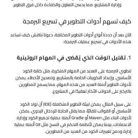
وإدارة المشاريع، مما يحسن التعاون والكفاءة داخل فرق التطوير.
كيف تسهم أدوات التطوير في تسريع البرمجة
الآن بعد أن حددنا أنواع أدوات التطوير المختلفة، دعونا نناقش كيف تساعد
هذه الأدوات في تسريع عمليات البرمجة:
1.
تقليل الوقت الذي يُقضى في المهام الروتينية
تنطوي البرمجة على العديد من المهام المتكررة، مثل كتابة الكود
الأساسي، وإعداد التكوينات الخاصة بالمشاريع، وتصحيح الأخطاء. يمكن
لأدوات التطوير أتمتة العديد من هذه المهام، مما يسمح للمطورين
بالتركيز على الجوانب الأكثر تعقيدًا في المشروع.
على سبيل المثال، يمكن لبيئة التطوير المتكاملة (IDE) أن تولد الكود
الأساسي أو القوالب تلقائيًا، مما يقلل الحاجة للإدخال اليدوي. يمكن
لأدوات البناء مثل Maven أو Gradle أتمتة عملية تجميع الكود وإدارة
الاعتمادات، بينما يمكن لأنظمة التحكم في النسخ مثل Git أتمتة عملية
إدارة ودمج تغييرات الكود من العديد من المطورين.