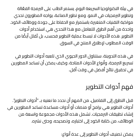
في بيئة التكنولوجيا السريعة اليوم، يستمر الطلب على البرمجة الفعّالة
وتطوير البرمجيات في النمو. ومع تطور الصناعة، يواجه المطورون تحدي
مواكبة التقنيات المتغيرة باستمرار مع الحفاظ على جودة ووظائف الكود.
واحدة من أهم الطرق للتعامل مع هذا التحدي هي استخدام أدوات
التطوير. هذه الأدوات لا تبسط عملية التطوير فحسب، بل تُقلل أيضًا من
الوقت المطلوب لإطلاق المنتج في السوق.
في هذه التدوينة، سنتناول الدور الحيوي الذي تلعبه أدوات التطوير في
تسريع البرمجة، وأنواع الأدوات المتاحة، وكيف يمكن أن تساعد المطورين
في تحقيق نتائج أفضل في وقت أقل.
فهم أدوات التطوير
قبل التطرق إلى التفاصيل، من المهم أن نحدد ما نعنيه بـ “أدوات التطوير”.
أدوات التطوير هي برامج أو منصات أو أدوات مساعدة تساعد المطورين في
إنشاء تطبيقات البرمجيات. تشمل هذه الأدوات مجموعة واسعة من
الوظائف، من كتابة الكود إلى اختباره، وتصحيحه، وحتى نشره.
يمكن تصنيف أدوات التطوير إلى عدة أنواع: