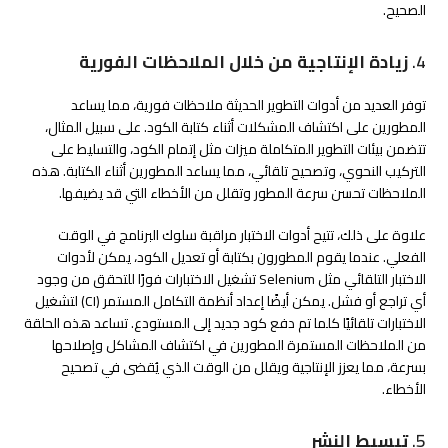
الصحيح.
4.
زيادة الإنتاجية من خلال الملاحظات الفورية
توفر العديد من أدوات التطوير الحديثة ملاحظات فورية، مما يساعد
المطورين على اكتشاف المشكلات أثناء كتابة الكود. على سبيل المثال،
تتضمن بيئات التطوير المتكاملة ميزات مثل إتمام الكود، والتسليط على
التركيب النحوي، وتصحيح تلقائي، مما يساعد المطورين أثناء الكتابة. هذه
الملاحظات تحسن سرعة المطور وتقلل من الأخطاء التي قد يضيفها.
علاوة على ذلك، تتيح أدوات الاختبار مراقبة سلوك البرنامج في الوقت
الفعلي. عندما يقوم المطورون بكتابة أو تعديل الكود، يمكن لأدوات
الاختبار التلقائي مثل Selenium تشغيل الاختبارات فورًا للتحقق من وجود
أي تراجع أو فشل. يمكن أيضًا إعداد أنظمة التكامل المستمر (CI) لتشغيل
الاختبارات تلقائيًا كلما تم دفع كود جديد إلى المستودع. تساعد هذه الحلقة
من الملاحظات المستمرة المطورين في اكتشاف المشاكل وإصلاحها
بسرعة، مما يعزز الإنتاجية ويقلل من الوقت الذي يُقضى في تصحيح
الأخطاء.
5.
تبسيط النشر