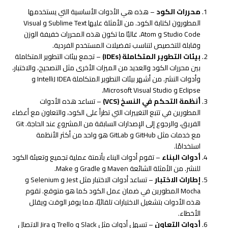
محررات الكود
– هذه هي الأدوات الأساسية التي يستخدمها
المطورون لكتابة الكود. من الأمثلة عليها Sublime Text و Visual
Studio Code و Atom. غالبًا ما تكون هذه المحررات خفيفة الوزن
وقابلة للتخصيص لتناسب تفضيلات المستخدم الفردية.
بيئات التطوير المتكاملة (IDEs)
– تجمع بيئات التطوير المتكاملة
بين محررات الكود والعديد من الميزات الأخرى مثل التصحيح، والاختبار،
وأدوات النشر. من أشهر بيئات التطوير المتكاملة IntelliJ IDEA و
Eclipse و Microsoft Visual Studio.
أنظمة التحكم في النسخ (VCS)
– تساعد هذه الأدوات
المطورين في تتبع التغييرات التي تطرأ على الكود، والتعاون مع أعضاء
الفريق، والرجوع إلى الإصدارات السابقة من المشروع عند الحاجة. Git
مع خدمات مثل GitHub و GitLab هو واحد من أكثر الأنظمة
استخدامًا.
أدوات البناء
– تقوم أدوات البناء بأتمتة عملية تجميع وتعبئة الكود
للنشر. من الأمثلة الشائعة Maven و Gradle و Make.
إطارات الاختبار
– تساعد أدوات الاختبار مثل Jest و Selenium و
Mocha المطورين في ضمان عمل الكود كما هو متوقع. تقوم
هذه الأدوات بتشغيل الاختبارات تلقائيًا، مما يوفر الوقت ويقلل
الأخطاء.
أدوات التعاون
– تسهل أدوات مثل Slack و Trello و Jira الاتصال