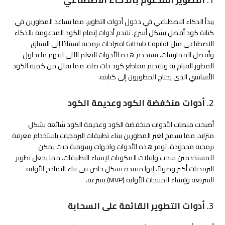
يبدأ الذكاء الاصطناعي في دخول أدوات التطوير، مما يساعد المطورين في
كتابة كود أفضل بشكل أسرع. تقدم أدوات إتمام الكود المدعومة بالذكاء
الاصطناعي مثل GitHub Copilot اقتراحات برمجية استنادًا إلى السياق
وأفضل الممارسات. تستخدم هذه الأدوات التعلم الآلي لفهم ما يحاول
المطور القيام به وتقديم مقاطع كود ذات صلة، مما يقلل من كمية الكود
الأساسي الذي يحتاج المطورون إلى كتابته.
2.
أدوات منخفضة الكود وعديمة الكود
أصبحت منصات الأدوات منخفضة الكود وعديمة الكود شائعة بشكل
متزايد، مما يسمح لغير المطورين ببناء تطبيقات البرمجيات باستخدام معرفة
برمجية محدودة. توفر هذه الأدوات واجهات رسومية حيث يمكن
للمستخدمين سحب وإفلات المكونات لإنشاء التطبيقات، مما يجعل تطوير
البرمجيات أكثر وصولاً. إنها مفيدة بشكل خاص في بناء النماذج الأولية
السريعة وإنشاء المنتجات الأولية (MVP) بسرعة.
3.
أدوات التطوير القائمة على السحابة