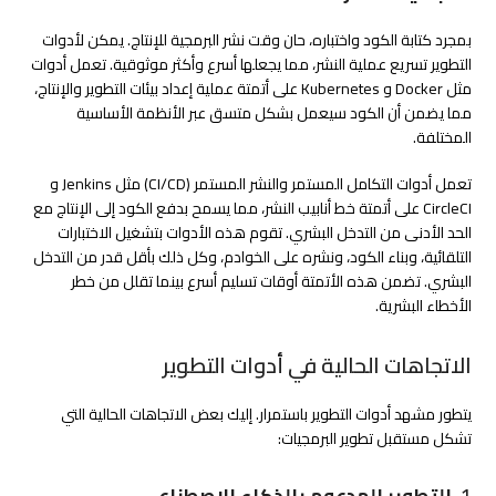
بمجرد كتابة الكود واختباره، حان وقت نشر البرمجية للإنتاج. يمكن لأدوات
التطوير تسريع عملية النشر، مما يجعلها أسرع وأكثر موثوقية. تعمل أدوات
مثل Docker و Kubernetes على أتمتة عملية إعداد بيئات التطوير والإنتاج،
مما يضمن أن الكود سيعمل بشكل متسق عبر الأنظمة الأساسية
المختلفة.
تعمل أدوات التكامل المستمر والنشر المستمر (CI/CD) مثل Jenkins و
CircleCI على أتمتة خط أنابيب النشر، مما يسمح بدفع الكود إلى الإنتاج مع
الحد الأدنى من التدخل البشري. تقوم هذه الأدوات بتشغيل الاختبارات
التلقائية، وبناء الكود، ونشره على الخوادم، وكل ذلك بأقل قدر من التدخل
البشري. تضمن هذه الأتمتة أوقات تسليم أسرع بينما تقلل من خطر
الأخطاء البشرية.
الاتجاهات الحالية في أدوات التطوير
يتطور مشهد أدوات التطوير باستمرار. إليك بعض الاتجاهات الحالية التي
تشكل مستقبل تطوير البرمجيات:
1.
التطوير المدعوم بالذكاء الاصطناعي