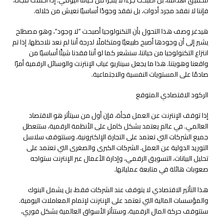
فإننا لا نفقد مجرد أدوات، بل نفقد وجودًا أساسيًا نعيش من خلاله.
هيدغر وصف هذا التحول بأن التكنولوجيا أصبحت “لا وجود”، وهو مصطلح
يشير إلى أن وجودها أصبح طبيعيًا ومتكاملًا لدرجة أننا لم نعد نلاحظها. إذا تم
انتزاع التكنولوجيا من حياتنا، سنشعر كما لو أننا فقدنا شيئًا أساسيًا من
واقعنا وهويتنا. هذا ما يجعل سيناريو غياب الإنترنت والوسائل الرقمية أمرًا
صادمًا على المستويات النفسية والاجتماعية.
الركود الاقتصادي المتوقع
إذا توقف الإنترنت عن العمل فجأة، فإن أول من سيتأثر هو الاقتصاد
العالمي. في عالم يعتمد بشكل كامل على الأنظمة الرقمية، ستتعطل
جميع الشركات التي تعتمد على التجارة الإلكترونية، وستتوقف سلاسل
التوريد الدولية عن العمل. الشركات الكبرى والصغرى التي تعتمد على
تحليل البيانات، التسويق الرقمي، وإدارة الأعمال عبر الإنترنت ستواجه
صعوبات هائلة في متابعة عملياتها.
هذا التأثير الاقتصادي لا يتوقف عند الشركات فقط، بل يشمل البنوك
والمؤسسات المالية التي تعتمد على الإنترنت لإتمام المعاملات اليومية.
ستتوقف حركة المال الرقمية، وستتأثر الأسواق العالمية بشكل فوري،