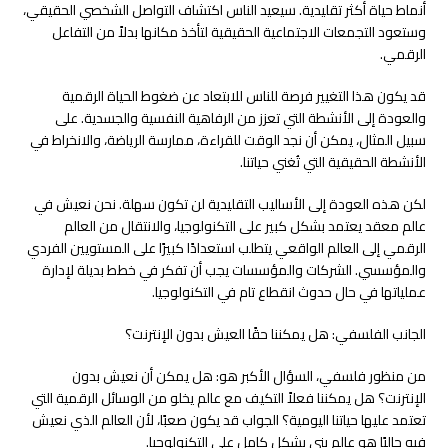
أنماط حياة أكثر تقليدية. سيعيد الناس اكتشاف التواصل الشخصي الحقيقي،
وستعود التجمعات الاجتماعية الحقيقية لتأخذ مكانها بدلاً من التفاعل
الرقمي.
قد يكون هذا التغيير فرصة للناس للابتعاد عن ضغوط الحياة الرقمية
والعودة إلى الأنشطة التي تعزز من الرفاهية النفسية والجسدية. على
سبيل المثال، يمكن أن نجد الوقت للقراءة، ممارسة الرياضة، والانخراط في
الأنشطة الحقيقية التي تُغني حياتنا.
لكن هذه العودة إلى الأساليب التقليدية لن تكون سهلة. نحن نعيش في
عالم معقد يعتمد بشكل كبير على التكنولوجيا، والانتقال من العالم
الرقمي إلى العالم الواقعي يتطلب استعدادًا كبيرًا على المستويين الفردي
والمؤسسي. الشركات والمؤسسات يجب أن تفكر في خطط بديلة لإدارة
عملياتها في حال حدوث انقطاع تام في التكنولوجيا.
الجانب الفلسفي: هل يمكننا حقًا العيش بدون الإنترنت؟
من منظور فلسفي، السؤال الأكبر هو: هل يمكن أن نعيش بدون
الإنترنت؟ هل يمكننا فعلاً التكيف مع عالم يخلو من الوسائل الرقمية التي
تعتمد عليها حياتنا اليومية؟ الجواب قد يكون صعبًا، لأن العالم الذي نعيش
فيه حاليًا هو عالم بني بشكل كامل على التكنولوجيا.