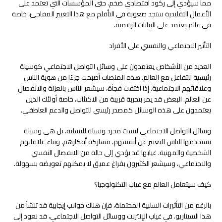
مما سيؤدي إلى ركود اقتصادي ضخم. حتى المؤسسات التي تعتمد على
الأعمال التقليدية ستجد صعوبة في التأقلم مع هذا التغيير المفاجئ، خاصة
في عالم يعتمد على البيانات الرقمية.
التأثير الاجتماعي والنفسي على الأفراد
العديد من الأشخاص يعتمدون على وسائل التواصل الاجتماعي كوسيلة
رئيسية للتفاعل مع العالم. هذه المنصات أصبحت جزءًا من هوية الناس
وعلاقاتهم الاجتماعية. إذا اختفت فجأة، سيشعر الناس بالعزلة والانفصال
عن العالم. البعض قد يمر بتجربة قريبة من الاكتئاب، خاصة أولئك الذين
يعتمدون على هذه الوسائل كمصدر رئيسي للتواصل والدعم العاطفي.
وسائل التواصل الاجتماعي ليست مجرد وسيلة للتسلية، بل هي وسيلة
يستخدمها الناس للتعبير عن أنفسهم، مشاركة أفكارهم، وبناء علاقاتهم
الشخصية والمهنية. غيابها قد يؤدي إلى حالة من الانفصال النفسي
والاجتماعي، وسيشعر الكثيرون بفراغ عميق لا يمكنهم تعويضه بسهولة.
كيف سيتعامل العالم مع غياب التكنولوجيا؟
بالرغم من التأثيرات السلبية المحتملة، فإن هناك جوانب إيجابية قد تنشأ من
هذا السيناريو. في غياب الإنترنت ووسائل التواصل الاجتماعي، قد نعود إلى