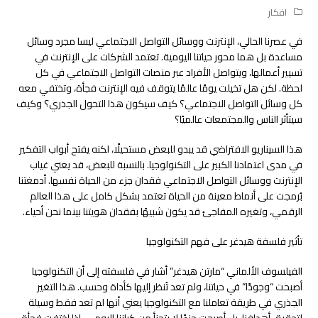
افكار
في عصرنا الحالي، الإنترنت ووسائل التواصل الاجتماعي ليسا مجرد وسائل
مساعدة بل هما محور حياتنا اليومية. تعتمد الشركات على الإنترنت في
تسيير أعمالها، ويتواصل الأفراد عبر منصات التواصل الاجتماعي في كل
لحظة. لكن هل تخيلت يومًا عالمًا يتوقف فيه الإنترنت فجأة، وتختفي معه
كل وسائل التواصل الاجتماعي؟ كيف سيكون هذا التحول الجذري؟ وكيف
سيتأثر الناس والمجتمعات عالميًا؟
هذا السيناريو الافتراضي قد يبدو للبعض مستحيلًا، لكنه يفتح أبواب التفكير
في مدى اعتمادنا الكبير على التكنولوجيا. بالنسبة للبعض، قد يعني غياب
الإنترنت ووسائل التواصل الاجتماعي فقدان جزء من الحياة نفسها. أدمغتنا
بُرمجت على أنماط معينة من الحياة تعتمد بشكل كامل على هذا العالم
الرقمي، وتغيره المفاجئ قد يكون شبيهًا بفقدان هويتنا بينما نحن أحياء.
تأثير فلسفة هيدغر على فهم التكنولوجيا
الفيلسوف الألماني “مارتن هيدغر” أشار في فلسفته إلى أن التكنولوجيا
أصبحت “وجودًا” في حياتنا، ولم تعد تُنظر إليها كأداة وحسب. هذا التغير
الجذري في طريقة تعاملنا مع التكنولوجيا يعني أنها لم تعد فقط وسيلة
لتحقيق أهدافنا، بل أصبحت جزءًا لا يتجزأ من كياننا اليومي. إذا اختفت فجأة،