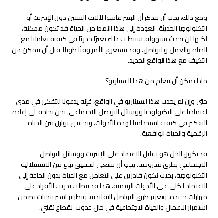
ومع ذلك، يجب أن نتذكر أن البشر عاشوا لآلاف السنين دون الإنترنت أو
التكنولوجيا الحديثة. العودة إلى هذا النمط من الحياة قد تكون ممكنة،
لكنها لن تحدث بسهولة. سيتطلب ذلك تغيرًا جذريًا في كيفية تعاملنا مع
الحياة والعمل والتواصل، وقد يستغرق الأمر وقتًا طويلاً قبل أن نتمكن من
التكيف مع هذا الواقع الجديد.
ماذا يمكن أن نتعلم من هذا السيناريو؟
حتى وإن لم يحدث هذا السيناريو في الواقع، فإنه يدعونا للتفكير في مدى
اعتمادنا على التكنولوجيا ووسائل التواصل الاجتماعي. نحن بحاجة إلى إعادة
التفكير في كيفية استخدامنا لهذه الأدوات، وتحقيق توازن بين الحياة
الرقمية والحياة الواقعية.
قد يكون الحل هو تقليل الاعتماد على الإنترنت ووسائل التواصل
الاجتماعي بطرق مدروسة. يجب أن نسعى لتحقيق نوع من الاستقلالية
التكنولوجية، بحيث نكون قادرين على التعامل مع الحياة بدون الحاجة إلى
الاعتماد الكلي على الأدوات الرقمية. هذا قد يتطلب تدريب الأفراد على
مهارات جديدة، وتعزيز طرق التواصل التقليدية، وتطوير استراتيجيات تضمن
استمرار الأعمال والحياة الاجتماعية في حال حدوث انقطاع تقني.