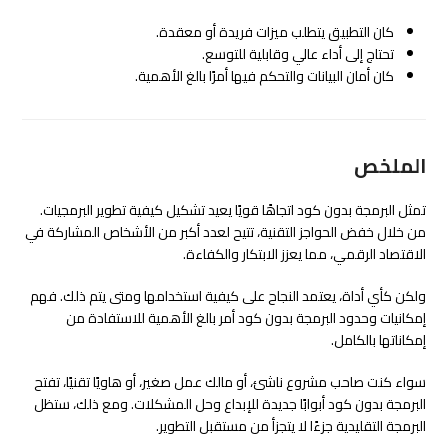
كان التطبيق يتطلب ميزات فريدة أو معقدة.
تحتاج إلى أداء عالي وقابلية للتوسع.
كان أمان البيانات والتحكم فيها أمرًا بالغ الأهمية.
الملخص
تمثل البرمجة بدون كود اتجاهًا قويًا يعيد تشكيل كيفية تطوير البرمجيات.
من خلال خفض الحواجز التقنية، تتيح لعدد أكبر من الأشخاص المشاركة في
الاقتصاد الرقمي، مما يعزز الابتكار والكفاءة.
ولكن كأي أداة، يعتمد النجاح على كيفية استخدامها ومتى يتم ذلك. فهم
إمكانيات وحدود البرمجة بدون كود أمر بالغ الأهمية للاستفادة من
إمكاناتها بالكامل.
سواء كنت صاحب مشروع ناشئ، أو مالك عمل صغير، أو هاويًا تقنيًا، تفتح
البرمجة بدون كود أبوابًا جديدة للإبداع وحل المشكلات. ومع ذلك، ستظل
البرمجة التقليدية جزءًا لا يتجزأ من مستقبل التطوير.