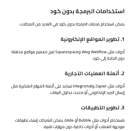
استخدامات البرمجة بدون كود
يمكن استخدام منصات البرمجة بدون كود في العديد من المجالات:
1. تطوير المواقع الإلكترونية
أدوات مثل Webflow وWix وSquarespace تتيح تصميم مواقع مذهلة
دون الحاجة إلى كود.
2. أتمتة العمليات التجارية
أدوات مثل Zapier وIntegromat تساعد على أتمتة المهام المتكررة مثل
إرسال البريد الإلكتروني أو تحديث جداول البيانات.
3. تطوير التطبيقات
باستخدام أدوات مثل Bubble أو Glide، يمكن للشركات إنشاء تطبيقات
موجهة للعملاء أو أدوات داخلية دون مهارات تقنية.