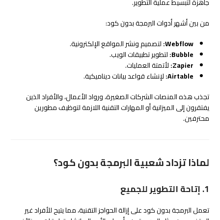
جاهزة لتبسيط عملية التطوير.
من بين أشهر أدوات البرمجة بدون كود:
Webflow:
لتصميم ونشر المواقع الإلكترونية.
Bubble:
لتطوير تطبيقات الويب.
Zapier:
لأتمتة العمليات.
Airtable:
لإنشاء قواعد بيانات ديناميكية.
تجذب هذه المنصات الشركات الصغيرة، ورواد الأعمال، والأفراد الذين
يفتقرون إلى الميزانية أو المهارات التقنية اللازمة لتوظيف مطورين
محترفين.
لماذا تزداد شعبية البرمجة بدون كود؟
1. إتاحة التطوير للجميع
تعمل البرمجة بدون كود على إزالة الحواجز التقنية، مما يتيح للأفراد غير