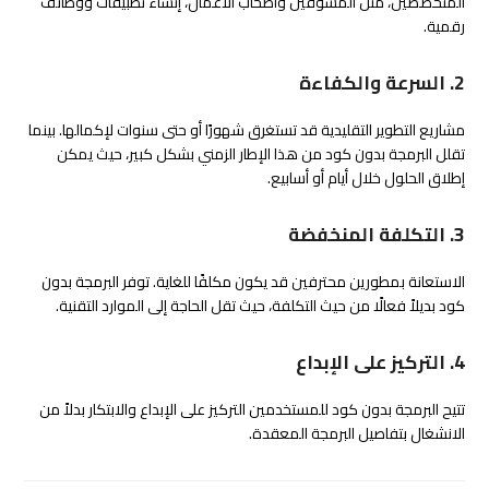
المتخصصين، مثل المسوقين وأصحاب الأعمال، إنشاء تطبيقات ووظائف
رقمية.
2. السرعة والكفاءة
مشاريع التطوير التقليدية قد تستغرق شهورًا أو حتى سنوات لإكمالها. بينما
تقلل البرمجة بدون كود من هذا الإطار الزمني بشكل كبير، حيث يمكن
إطلاق الحلول خلال أيام أو أسابيع.
3. التكلفة المنخفضة
الاستعانة بمطورين محترفين قد يكون مكلفًا للغاية. توفر البرمجة بدون
كود بديلاً فعالًا من حيث التكلفة، حيث تقل الحاجة إلى الموارد التقنية.
4. التركيز على الإبداع
تتيح البرمجة بدون كود للمستخدمين التركيز على الإبداع والابتكار بدلاً من
الانشغال بتفاصيل البرمجة المعقدة.