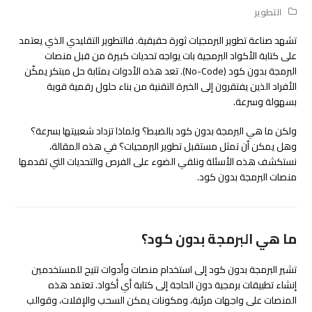
التطوير
تشهد صناعة تطوير البرمجيات ثورة حقيقية. فالتطوير التقليدي الذي يعتمد
على كتابة الأكواد البرمجية بات يواجه تحديات كبيرة من قبل منصات
البرمجة بدون كود (No-Code). تعد هذه الأدوات بمثابة حل مبتكر يمكّن
الأفراد الذين يفتقرون إلى الخبرة التقنية من بناء حلول رقمية قوية
بسهولة وسرعة.
ولكن ما هي البرمجة بدون كود بالضبط؟ ولماذا تزداد شعبيتها بسرعة؟
وهل يمكن أن تمثل مستقبل تطوير البرمجيات؟ في هذه المقالة،
نستكشف هذه الأسئلة ونلقي الضوء على الفرص والتحديات التي تقدمها
منصات البرمجة بدون كود.
ما هي البرمجة بدون كود؟
تشير البرمجة بدون كود إلى استخدام منصات وأدوات تتيح للمستخدمين
إنشاء تطبيقات برمجية دون الحاجة إلى كتابة أي أكواد. تعتمد هذه
المنصات على واجهات مرئية، ومكونات يمكن السحب والإفلات، وقوالب