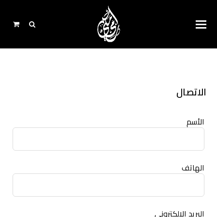
الاتصال
Leave
الأسم
this
field
blank
الهاتف
البريد الإلكتروني