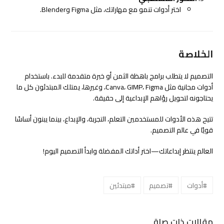
اختر أدوات تنمو مع مهاراتك، مثل Figma وBlender.
الخلاصة
التصميم لا يتطلب برامج باهظة الثمن أو خبرة متقدمة للبدء. باستخدام
أدوات مجانية مثل Canva، GIMP، Figma، وغيرها، يمتلك المبتدئون كل ما
يحتاجونه لتحويل رؤاهم الإبداعية إلى حقيقة.
تتيح هذه الأدوات للمستخدمين التعلم، التجربة، والإبداع، بينما يبنون أساسًا
قويًا في عالم التصميم.
العالم ينتظر إبداعاتك—اختر أداتك المفضلة وابدأ التصميم اليوم!
#أدوات
#تصميم
#مبتدئين
مقالات ذات صلة