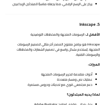
يركز على الرسم الرقمي، مما يجعله مناسبًا للمبتدئين الإبداعيين
5. Inkscape
الأفضل لـ:
الرسومات المتجهة والمخططات التوضيحية
Inkscape هو برنامج مفتوح المصدر آخر مثالي لتصميم الرسومات
المتجهة. يُستخدم بشكل واسع في تصميم الشعارات والمخططات
والرسومات التقنية.
الميزات:
أدوات متقدمة لتحرير الرسومات المتجهة
عمليات نص ومسار متعددة
دعم مجتمعي قوي مع تحديثات ودروس مستمرة
لماذا يحبه المبتدئون؟
بديل مجاني وقوي لبرنامج Adobe Illustrator