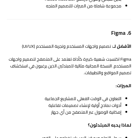
مجموعة شاملة من الميزات للتصميم المتجه
6. Figma
الأفضل لـ:
تصميم واجهات المستخدم وتجربة المستخدم (UI/UX)
Figma اكتسبت شعبية كبيرة كأداة تعتمد على المتصفح لتصميم واجهات
المستخدم. النسخة المجانية مثالية للمبتدئين الذين يرغبون في استكشاف
تصميم المواقع والتطبيقات.
الميزات:
التعاون في الوقت الفعلي للمشاريع الجماعية
أدوات نماذج أولية لإنشاء تصميمات تفاعلية
إمكانية الوصول عبر المتصفح من أي جهاز
لماذا يحبه المبتدئون؟
سهل التعلم ويمكن البدء باستخدامه على الفور