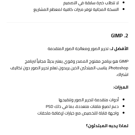
لا تتطلب خبرة سابقة في التصميم
النسخة المجانية توفر ميزات كافية لمعظم المشاريع
2. GIMP
الأفضل لـ:
تحرير الصور ومعالجة الصور المتقدمة
GIMP هو برنامج مفتوح المصدر وقوي يعتبر بديلاً مجانياً لبرنامج
Photoshop. يناسب المبتدئين الذين يريدون تعلم تحرير الصور دون تكاليف
اشتراك.
الميزات:
أدوات متقدمة لتحرير الصور وتنقيحها
دعم لصيغ ملفات متعددة، بما في ذلك PSD
واجهة قابلة للتخصيص مع خيارات لإضافة ملحقات
لماذا يحبه المبتدئون؟