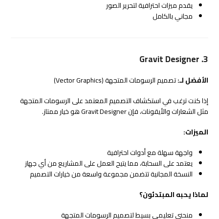
يقدم ميزات احترافية لتحرير الصور
مجاني بالكامل
3. Gravit Designer
الأفضل لـ:
تصميم الرسومات المتجهة (Vector Graphics)
إذا كنت ترغب في استكشاف التصميم المعتمد على الرسومات المتجهة
مثل الشعارات والأيقونات، فإن Gravit Designer هو خيار ممتاز.
الميزات:
واجهة سهلة مع أدوات احترافية
يعتمد على السحابة، مما يتيح العمل على المشاريع من أي جهاز
النسخة المجانية تتضمن مجموعة واسعة من خيارات التصميم
لماذا يحبه المبتدئون؟
منحنى تعليمي بسيط لتصميم الرسومات المتجهة