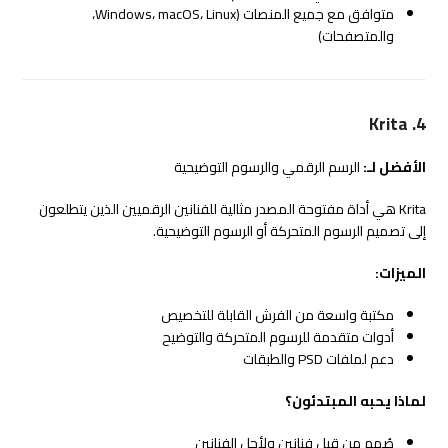
متوافق مع جميع المنصات (Windows، macOS، Linux،
والمتصفحات)
4. Krita
الأفضل لـ:
الرسم الرقمي والرسوم التوضيحية
Krita هي أداة مفتوحة المصدر مثالية للفنانين الرقميين الذين يتطلعون
إلى تصميم الرسوم المتحركة أو الرسوم التوضيحية.
الميزات:
مكتبة واسعة من الفرش القابلة للتخصيص
أدوات متقدمة للرسوم المتحركة والتوضيح
دعم لملفات PSD والطبقات
لماذا يحبه المبتدئون؟
صُمم من قبل فنانين ولأجل الفنانين