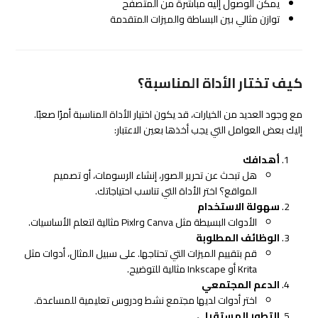
يمكن الوصول إليه مباشرة من المتصفح
توازن مثالي بين البساطة والميزات المتقدمة
كيف تختار الأداة المناسبة؟
مع وجود العديد من الخيارات، قد يكون اختيار الأداة المناسبة أمرًا صعبًا.
إليك بعض العوامل التي يجب أخذها بعين الاعتبار:
أهدافك
هل تبحث عن تحرير الصور، إنشاء الرسومات، أو تصميم
المواقع؟ اختر الأداة التي تناسب احتياجاتك.
سهولة الاستخدام
الأدوات البسيطة مثل Canva وPixlr مثالية لتعلم الأساسيات.
الوظائف المطلوبة
قم بتقييم الميزات التي تحتاجها. على سبيل المثال، أدوات مثل
Krita أو Inkscape مثالية للتوضيح.
الدعم المجتمعي
اختر أدوات لديها مجتمع نشط ودروس تعليمية للمساعدة.
التطور المستقبلي