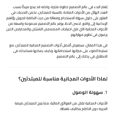
يُعتبر البدء في عالم التصميم خطوة مثيرة، ولكنه قد يبدو مربكًا بسبب
العدد الهائل من الأدوات المتاحة. بالنسبة للمبتدئين، تكمن التحديات في
العثور على حلول سهلة الاستخدام وفعالة من حيث التكلفة لتحويل رؤاهم
الإبداعية إلى واقع. لحسن الحظ، يوفر عالم التصميم مجموعة واسعة من
الأدوات المجانية التي تلبي احتياجات المصممين الناشئين والمحترفين الذين
يرغبون في تطوير مهاراتهم.
في هذا المقال، نستعرض أفضل أدوات التصميم المجانية للمبتدئين، مع
تسليط الضوء على ميزاتها، استخداماتها، وكيف يمكنها مساعدتك في
الانطلاق في رحلتك إلى عالم التصميم.
لماذا الأدوات المجانية مناسبة للمبتدئين؟
1.
سهولة الوصول
الأدوات المجانية تقلل من العوائق المالية، مما يتيح للمبتدئين فرصة
التجربة دون الالتزام بتكاليف باهظة.