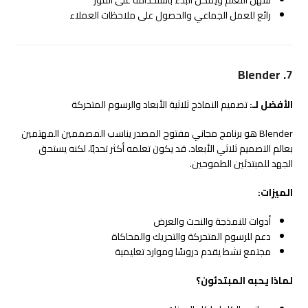
رائع للعمل الجماعي والحصول على ملاحظات العملاء
7. Blender
الأفضل لـ:
تصميم النماذج ثلاثية الأبعاد والرسوم المتحركة
Blender هو برنامج مجاني مفتوح المصدر يناسب المصممين المهتمين
بعالم التصميم ثلاثي الأبعاد. قد يكون تعلمه أكثر تحديًا، لكنه يستحق
الجهد للمبتدئين الطموحين.
الميزات:
أدوات للنمذجة والنحت والعرض
دعم للرسوم المتحركة والتحريك والمحاكاة
مجتمع نشط يقدم دروسًا وموارد تعليمية
لماذا يحبه المبتدئون؟