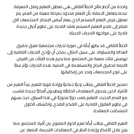
واحدة من أخطر نتائج الخطأ الثقافي هي تعطيل التعليم ونقل المعرفة.
عندما يتغلغل الاعتقاد بأن التعلم محدود بمرحلة معينة من العمر، يتم
تعطيل فرص التعلم المستمر الذي يعتبر أساس الابتكار. المجتمعات التي
تفتقر إلى تقدير التعليم المستمر تفقد القدرة على تطوير أجيال جديدة
قادرة على مواجهة التحديات الحديثة.
الخطأ الثقافي قد يظهر أيضًا في صورة تحيزات مجتمعية تعيق تحقيق
العدالة والمساواة. على سبيل المثال، يمكن أن تؤدي التحيزات الثقافية إلى
تهميش فئات معينة من المجتمع، مما يحرم هذه الفئات من الفرص
اللازمة لتحقيق النجاح والمساهمة في التنمية. هذه التحيزات تؤثر سلبًا
على تنوع المجتمعات وتحد من إمكانياتها.
تصحيح الخطأ الثقافي يتطلب وعيًا جماعيًا وإرادة قوية للتغيير. يبدأ التغيير من
الأفراد الذين يتحدون المعتقدات الخاطئة ويطرحون أفكارًا جديدة تتناسب
مع العصر الحديث. التعليم يلعب دورًا محوريًا في هذا السياق، حيث يسهم
في تطوير العقول القادرة على التفكير النقدي واكتشاف الحلول
للمشكلات المعقدة.
التغيير الثقافي يتطلب أيضًا تعزيز الحوار المفتوح بين أفراد المجتمع، مما
يتيح تبادل الأفكار وإعادة النظر في المعتقدات القديمة. الابتعاد عن