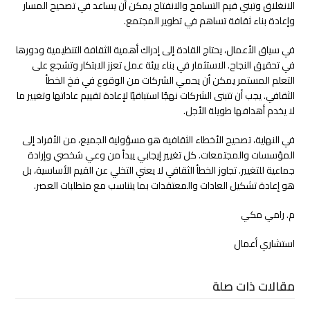
الانغلاق وتبني قيم التسامح والانفتاح يمكن أن يساعد في تصحيح المسار
وإعادة بناء ثقافة تساهم في تطوير المجتمع.
في سياق الأعمال، يحتاج القادة إلى إدراك أهمية الثقافة التنظيمية ودورها
في تحقيق النجاح. الاستثمار في بناء بيئة عمل تعزز الابتكار وتشجع على
التعلم المستمر يمكن أن يحمي الشركات من الوقوع في فخ الخطأ
الثقافي. يجب أن تتبنى الشركات نهجًا استباقيًا لإعادة تقييم عاداتها وتغيير ما
لا يخدم أهدافها طويلة الأجل.
في النهاية، تصحيح الأخطاء الثقافية هو مسؤولية الجميع، من الأفراد إلى
المؤسسات والمجتمعات. كل تغيير إيجابي يبدأ من وعي شخصي وإرادة
جماعية للتغيير. تجاوز الخطأ الثقافي لا يعني التخلي عن القيم الأساسية، بل
هو إعادة تشكيل العادات والمعتقدات بما يتناسب مع متطلبات العصر.
م. رامي مكي
استشاري أعمال
مقالات ذات صلة