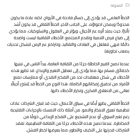
المدونة
الخطأ العلمي قد يؤدي إلى خسائر فادحة في الأرواح، لكنه عادة ما يكون
محدودًا ويمكن احتواؤه. على الجانب الآخر، الخطأ الثقافي قد يكون أشد
تأثيرًا، حيث يمتد أثره عبر الأجيال، ويؤثر في العقول والسلوكيات، مما يؤدي
إلى ضياع فرص التنمية وتقدم المجتمع. الأخطاء الثقافية ليست واضحة
دائمًا؛ فهي تتغلغل في العادات والتقاليد، وتتراكم عبر الزمن لتشكل تحديات
يصعب تجاوزها.
عندما تصبح القيم الخاطئة جزءًا من الثقافة العامة، يبدأ الناس في تبنيها
كحقائق مسلم بها، مما يؤدي إلى تعطيل التغيير والإبداع. قد تظهر هذه
الأخطاء في شكل معتقدات تحد من التفكير النقدي، أو ممارسات تمنع
الأفراد من تحقيق إمكاناتهم الكاملة. هذا النوع من الخطأ قد يُنشئ أجيالًا
تعاني من الانغلاق الفكري وتكرار الأخطاء ذاتها.
الخطأ الثقافي يظهر أيضًا في سياق الأعمال، حيث قد تتبنى الشركات عادات
تنظيمية تعيق الابتكار والنمو. من أمثلة ذلك التمسك بالإجراءات التقليدية
رغم تغير السوق، أو عدم التشجيع على التفكير الإبداعي خوفًا من
المخاطرة. عندما تصبح هذه الأخطاء جزءًا من الثقافة التنظيمية، تفقد
الشركات قدرتها على التكيف والتطور، مما يعرضها لخطر الفشل.